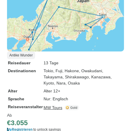
Antike Wunder
Reisedauer
13 Tage
Destinationen
Tokio
, Fuji
, Hakone
, Owakudani
,
Takayama
, Shirakawago
, Kanazawa
,
Kyoto
, Nara
, Osaka
Alter
Alter 12+
Sprache
Nur: Englisch
Reiseveranstalter
MW Tours
Ab
€3.055
Registrieren
to unlock savings