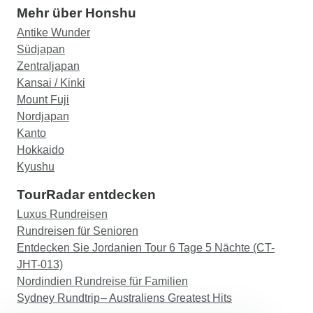
eine oder andere Halbtag zur freien Verfügung
Mehr über Honshu
steht, damit Sie sich entspannen oder weitere
Antike Wunder
Dinge sehen können, die nicht offiziell auf der
Südjapan
Tour stehen. Daan ließ uns wissen, wie viel Zeit
Zentraljapan
uns zur Verfügung stand und was machbar war.
Kansai / Kinki
Wir haben es an einem Nachmittag nach Nara
Mount Fuji
geschafft, um den Hirsch zu sehen! Im Gegensatz
Nordjapan
zu anderen Gruppentouren, an denen ich
Kanto
teilgenommen habe, war diese Tour flexibel für
Hokkaido
diejenigen, die besondere
Kyushu
Ernährungsbedürfnisse haben, denn es gab viele
Möglichkeiten, wenn man weiß, wonach man
TourRadar entdecken
suchen muss. Der Reiseleiter begleitete uns nicht
Luxus Rundreisen
bei der Skiverlängerung, aber sie kümmerten sich
Rundreisen für Senioren
um den Transport, die Unterkunft und den Verleih,
Entdecken Sie Jordanien Tour 6 Tage 5 Nächte (CT-
um uns den Übergang ohne den Reiseleiter zu
JHT-013)
erleichtern. Der Pulverschnee im Januar war die
Nordindien Rundreise für Familien
perfekte Voraussetzung für Skianfänger, um das
Sydney Rundtrip – Australiens Greatest Hits
Skifahren zu lernen!