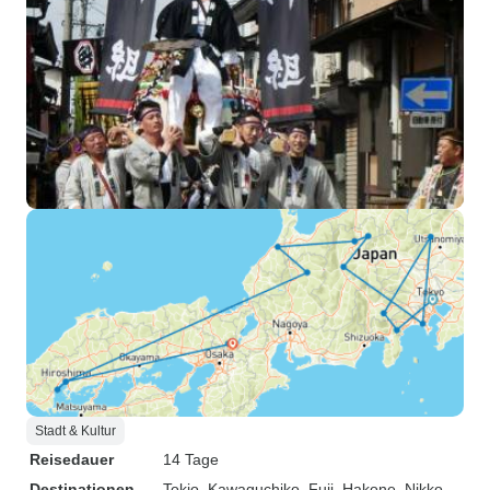
Stadt & Kultur
Reisedauer
14 Tage
Destinationen
Tokio
, Kawaguchiko
, Fuji
, Hakone
, Nikko
,