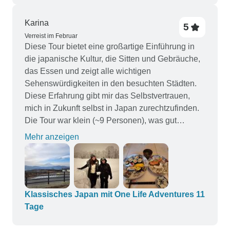
Karina
5
Verreist im Februar
Diese Tour bietet eine großartige Einführung in
die japanische Kultur, die Sitten und Gebräuche,
das Essen und zeigt alle wichtigen
Sehenswürdigkeiten in den besuchten Städten.
Diese Erfahrung gibt mir das Selbstvertrauen,
mich in Zukunft selbst in Japan zurechtzufinden.
Die Tour war klein (~9 Personen), was gut
funktionierte, vor allem, wenn man sich auf
Mehr anzeigen
belebten öffentlichen Plätzen bewegt, und ich
hatte mehr von der Erfahrung. Unser Reiseleiter
Daan war fantastisch, er war freundlich,
kenntnisreich und kümmerte sich um die gesamte
Recherche, die Logistik und gab Vorschläge für
Klassisches Japan mit One Life Adventures 11
außerschulische Aktivitäten. Die Tage werden mit
Tage
Sightseeing in der Gruppe verbracht, wobei der