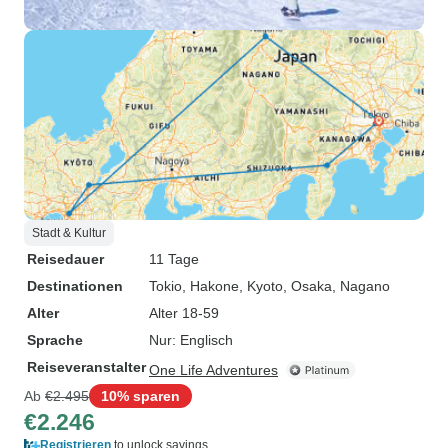
Stadt & Kultur
Reisedauer
11 Tage
Destinationen
Tokio
, Hakone
, Kyoto
, Osaka
, Nagano
Alter
Alter 18-59
Sprache
Nur: Englisch
Reiseveranstalter
One Life Adventures
Ab
€2.495
10% sparen
€2.246
Registrieren
to unlock savings