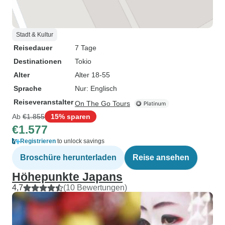
Stadt & Kultur
Reisedauer
7 Tage
Destinationen
Tokio
Alter
Alter 18-55
Sprache
Nur: Englisch
Reiseveranstalter
On The Go Tours
Ab
€1.855
15% sparen
€1.577
Registrieren
to unlock savings
Broschüre herunterladen
Reise ansehen
Höhepunkte Japans
4,7
(10 Bewertungen)