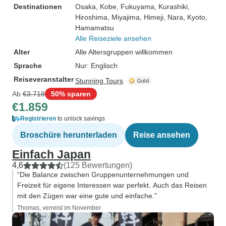
Destinationen
Osaka
, Kobe
, Fukuyama
, Kurashiki
,
Hiroshima
, Miyajima
, Himeji
, Nara
, Kyoto
,
Hamamatsu
Alle Reiseziele ansehen
Alter
Alle Altersgruppen willkommen
Sprache
Nur: Englisch
Reiseveranstalter
Stunning Tours
Ab
€3.718
50% sparen
€1.859
Registrieren
to unlock savings
Broschüre herunterladen
Reise ansehen
Einfach Japan
4,6
(125 Bewertungen)
“Die Balance zwischen Gruppenunternehmungen und
Freizeit für eigene Interessen war perfekt. Auch das Reisen
mit den Zügen war eine gute und einfache.”
Thomas, verreist im November