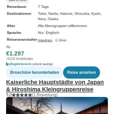
Stadt & Kultur
Reisedauer
7 Tage
Destinationen
Tokio
, Narita
, Hakone
, Shizuoka
, Kyoto
,
Nara
, Osaka
Alter
Alle Altersgruppen willkommen
Sprache
Nur: Englisch
Reiseveranstalter
Intertrips
Ab
€1.297
+€130 Vorabkosten
Registrieren
to unlock savings
Broschüre herunterladen
Reise ansehen
Kaiserliche Hauptstädte von Japan
& Hiroshima Kleingruppenreise
5,0
(1 Bewertung)