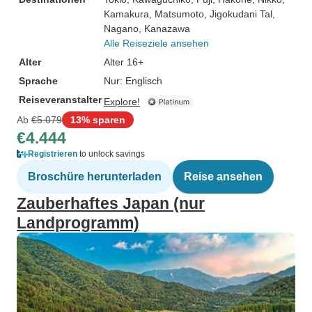
Kamakura
, Matsumoto
, Jigokudani Tal
,
Nagano
, Kanazawa
Alle Reiseziele ansehen
Alter
Alter 16+
Sprache
Nur: Englisch
Reiseveranstalter
Explore!
Ab
€5.079
13% sparen
€4.444
Registrieren
to unlock savings
Broschüre herunterladen
Reise ansehen
Zauberhaftes Japan (nur
Landprogramm)