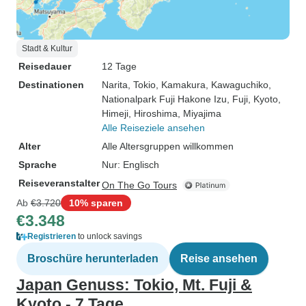
Stadt & Kultur
Reisedauer
12 Tage
Destinationen
Narita
, Tokio
, Kamakura
, Kawaguchiko
,
Nationalpark Fuji Hakone Izu
, Fuji
, Kyoto
,
Himeji
, Hiroshima
, Miyajima
Alle Reiseziele ansehen
Alter
Alle Altersgruppen willkommen
Sprache
Nur: Englisch
Reiseveranstalter
On The Go Tours
Ab
€3.720
10% sparen
€3.348
Registrieren
to unlock savings
Broschüre herunterladen
Reise ansehen
Japan Genuss: Tokio, Mt. Fuji &
Kyoto - 7 Tage