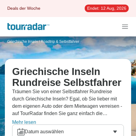
Deals der Woche
Endet:
12 Aug, 2026
Griechische Inseln
/
Roadtrip & Selbstfahrer
Griechische Inseln
Rundreise Selbstfahrer
Träumen Sie von einer Selbstfahrer Rundreise
durch Griechische Inseln? Egal, ob Sie lieber mit
dem eigenen Auto oder dem Mietwagen verreisen -
auf TourRadar finden Sie ganz einfach die
passende aus über 18 Pkw Rundreisen dank 5
Mehr lesen
Erfahrungsberichten.
Datum auswählen