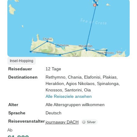
Insel-Hopping
Reisedauer
12 Tage
Destinationen
Rethymno
, Chania
, Elafonisi
, Plakias
,
Heraklion
, Agios Nikolaos
, Spinalonga
,
Knossos
, Santorini
, Oia
Alle Reiseziele ansehen
Alter
Alle Altersgruppen willkommen
Sprache
Deutsch
Reiseveranstalter
journaway DACH
Ab