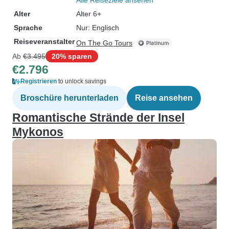
Alle Reiseziele ansehen
Alter
Alter 6+
Sprache
Nur: Englisch
Reiseveranstalter
On The Go Tours
Ab
€3.495
20% sparen
€2.796
Registrieren
to unlock savings
Broschüre herunterladen
Reise ansehen
Romantische Strände der Insel
Mykonos