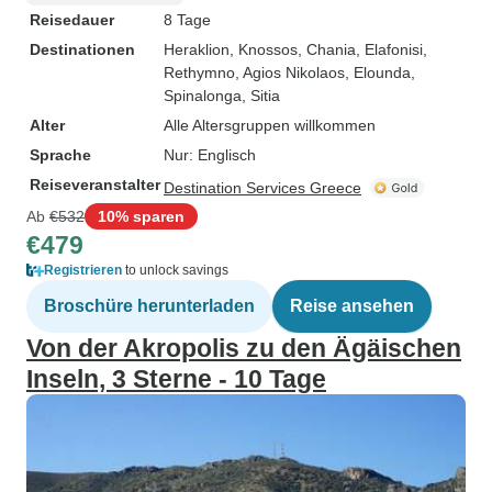
Reisedauer
8 Tage
Destinationen
Heraklion
, Knossos
, Chania
, Elafonisi
,
Rethymno
, Agios Nikolaos
, Elounda
,
Spinalonga
, Sitia
Alter
Alle Altersgruppen willkommen
Sprache
Nur: Englisch
Reiseveranstalter
Destination Services Greece
Ab
€532
10% sparen
€479
Registrieren
to unlock savings
Broschüre herunterladen
Reise ansehen
Von der Akropolis zu den Ägäischen
Inseln, 3 Sterne - 10 Tage