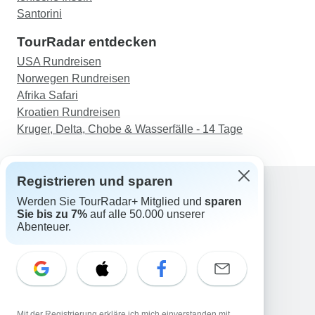
Santorini
TourRadar entdecken
USA Rundreisen
Norwegen Rundreisen
Afrika Safari
Kroatien Rundreisen
Kruger, Delta, Chobe & Wasserfälle - 14 Tage
Registrieren und sparen
Werden Sie TourRadar+ Mitglied und
sparen
Support
Sie bis zu 7%
auf alle 50.000 unserer
Kontakt
Abenteuer.
Deutschland +49 157 3599 5047
Österreich +43 720 116651
Schweiz +41 225 183 195
E-Mail: support@tourradar.com
Sprache auswählen
Mit der Registrierung erkläre ich mich einverstanden mit