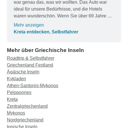
war genau das, was wir wollten. Das Auto war
ideal für unsere Bedürfnisse, und die Hotels
waren wunderschön. Wenn Sie über 69 Jahre alt
sind, wird man Sie nicht als Fahrer zulassen.
Mehr anzeigen
Mein Reisebegleiter konnte aus diesem Grund
Kreta entdecken, Selbstfahrer
nicht als zweiter Fahrer hinzugefügt werden. Die
Autovermietung begründete dies mit der
Mehr über Griechische Inseln
Versicherung. Ich war volljährig, also war es in
Ordnung, aber man sollte sich dessen bewusst
Roadtrip & Selbstfahrer
sein. Die Hotels waren von hoher Qualität mit
Griechenland Festland
ausgezeichneten Frühstücksbuffets. Das Preis-
Ägäische Inseln
Leistungs-Verhältnis ist hervorragend, und ich
Kykladen
würde wieder mit diesem Anbieter reisen.
Athen-Santorini-Mykonos
Peloponnes
Kreta
Zentralgriechenland
Mykonos
Nordgriechenland
Ionische Inseln