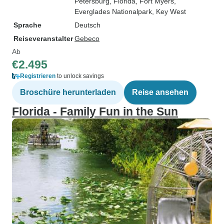
Petersburg, Florida
, Fort Myers
,
Everglades Nationalpark
, Key West
Sprache
Deutsch
Reiseveranstalter
Gebeco
Ab
€2.495
Registrieren
to unlock savings
Broschüre herunterladen
Reise ansehen
Florida - Family Fun in the Sun