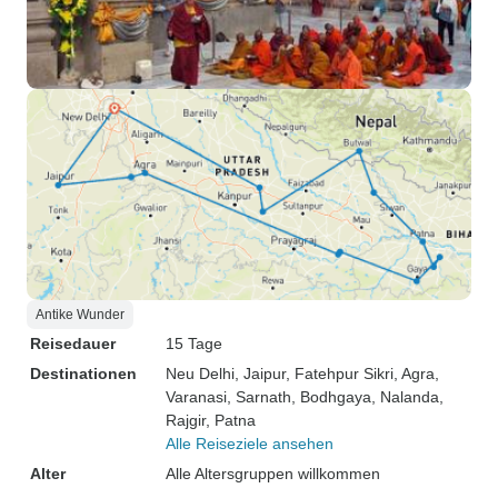
Antike Wunder
Reisedauer
15 Tage
Destinationen
Neu Delhi
, Jaipur
, Fatehpur Sikri
, Agra
,
Varanasi
, Sarnath
, Bodhgaya
, Nalanda
,
Rajgir
, Patna
Alle Reiseziele ansehen
Alter
Alle Altersgruppen willkommen