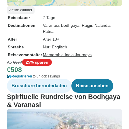
Antike Wunder
Reisedauer
7 Tage
Destinationen
Varanasi
, Bodhgaya
, Rajgir
, Nalanda
,
Patna
Alter
Alter 10+
Sprache
Nur: Englisch
Reiseveranstalter
Memorable India Journeys
Ab
€677
25% sparen
€508
Registrieren
to unlock savings
Broschüre herunterladen
Reise ansehen
Spirituelle Rundreise von Bodhgaya
& Varanasi