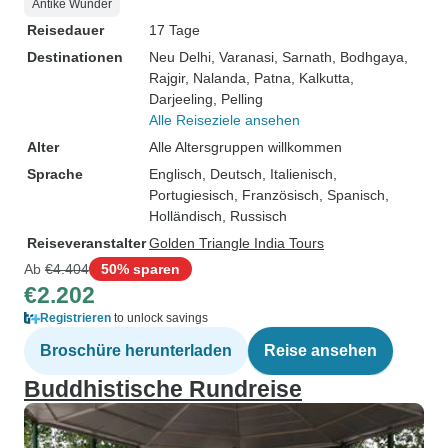
Antike Wunder
Reisedauer
17 Tage
Destinationen
Neu Delhi
, Varanasi
, Sarnath
, Bodhgaya
,
Rajgir
, Nalanda
, Patna
, Kalkutta
,
Darjeeling
, Pelling
Alle Reiseziele ansehen
Alter
Alle Altersgruppen willkommen
Sprache
Englisch, Deutsch, Italienisch,
Portugiesisch, Französisch, Spanisch,
Holländisch, Russisch
Reiseveranstalter
Golden Triangle India Tours
Ab
€4.404
50% sparen
€2.202
Registrieren
to unlock savings
Broschüre herunterladen
Reise ansehen
Buddhistische Rundreise