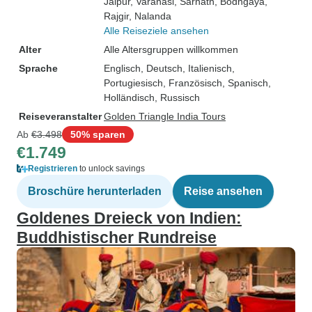
Jaipur
, Varanasi
, Sarnath
, Bodhgaya
,
Rajgir
, Nalanda
Alle Reiseziele ansehen
Alter
Alle Altersgruppen willkommen
Sprache
Englisch, Deutsch, Italienisch,
Portugiesisch, Französisch, Spanisch,
Holländisch, Russisch
Reiseveranstalter
Golden Triangle India Tours
Ab
€3.498
50% sparen
€1.749
Registrieren
to unlock savings
Broschüre herunterladen
Reise ansehen
Goldenes Dreieck von Indien:
Buddhistischer Rundreise