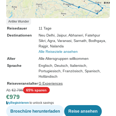
Antike Wunder
Reisedauer
11 Tage
Destinationen
Neu Delhi
, Jaipur
, Abhaneri
, Fatehpur
Sikri
, Agra
, Varanasi
, Sarnath
, Bodhgaya
,
Rajgir
, Nalanda
Alle Reiseziele ansehen
Alter
Alle Altersgruppen willkommen
Sprache
Englisch, Deutsch, Italienisch,
Portugiesisch, Französisch, Spanisch,
Holländisch
Reiseveranstalter
G Experiences
Ab
€2.796
65% sparen
€979
Registrieren
to unlock savings
Broschüre herunterladen
Reise ansehen