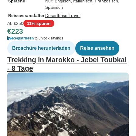
Sprache
Nur: Englisch, Italienisch, Französisch,
Spanisch
Reiseveranstalter
Desertbrise Travel
Ab
€250
11% sparen
€223
Registrieren
to unlock savings
Broschüre herunterladen
Reise ansehen
Trekking in Marokko - Jebel Toubkal
- 8 Tage