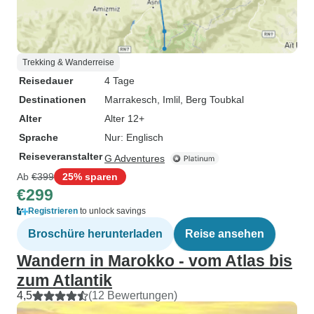
Trekking & Wanderreise
Reisedauer
4 Tage
Destinationen
Marrakesch
, Imlil
, Berg Toubkal
Alter
Alter 12+
Sprache
Nur: Englisch
Reiseveranstalter
G Adventures
Ab
€399
25% sparen
€299
Registrieren
to unlock savings
Broschüre herunterladen
Reise ansehen
Wandern in Marokko - vom Atlas bis
zum Atlantik
4,5
(12 Bewertungen)