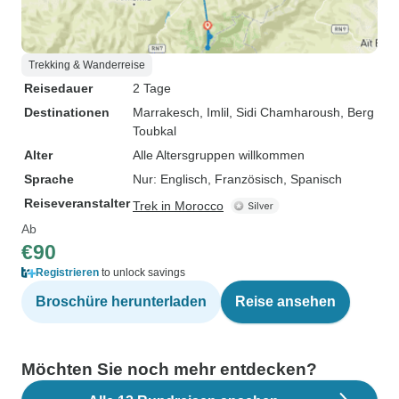
Trekking & Wanderreise
Reisedauer
2 Tage
Destinationen
Marrakesch
, Imlil
, Sidi Chamharoush
, Berg
Toubkal
Alter
Alle Altersgruppen willkommen
Sprache
Nur: Englisch, Französisch, Spanisch
Reiseveranstalter
Trek in Morocco
Ab
€90
Registrieren
to unlock savings
Broschüre herunterladen
Reise ansehen
Möchten Sie noch mehr entdecken?