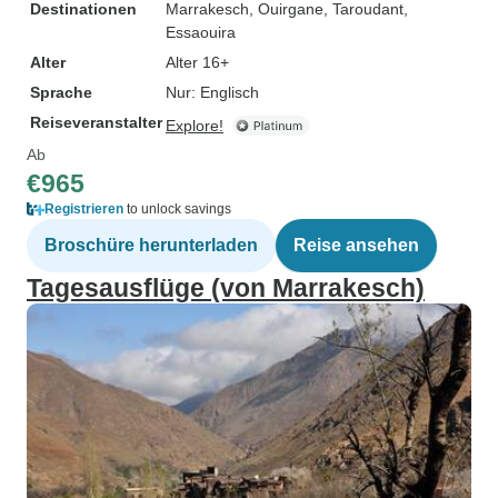
Destinationen
Marrakesch
, Ouirgane
, Taroudant
,
Essaouira
Alter
Alter 16+
Sprache
Nur: Englisch
Reiseveranstalter
Explore!
Ab
€965
Registrieren
to unlock savings
Broschüre herunterladen
Reise ansehen
Tagesausflüge (von Marrakesch)