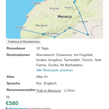
Trekking & Wanderreise
Reisedauer
10 Tage
Destinationen
Marrakesch
, Essaouira
, Imi Oughlad
,
Imsker
, Amgdoul
, Tacheddirt
, Timichi
, Setti
Fatma
, Ourika
, Ait Benhaddou
Alle Reiseziele ansehen
Alter
Alter 6+
Sprache
Nur: Englisch
Reiseveranstalter
Trek in Morocco
Ab
€580
Registrieren
to unlock savings