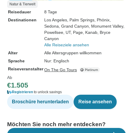
Natur & Tierwelt
Reisedauer
8 Tage
Destinationen
Los Angeles
, Palm Springs
, Phönix
,
Sedona
, Grand Canyon
, Monument Valley
,
Powellsee, UT
, Page
, Kanab
, Bryce
Canyon
Alle Reiseziele ansehen
Alter
Alle Altersgruppen willkommen
Sprache
Nur: Englisch
Reiseveranstalter
On The Go Tours
Ab
€1.505
Registrieren
to unlock savings
Broschüre herunterladen
Reise ansehen
Möchten Sie noch mehr entdecken?