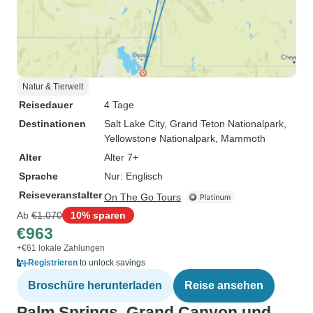
Natur & Tierwelt
Reisedauer
4 Tage
Destinationen
Salt Lake City
, Grand Teton Nationalpark
,
Yellowstone Nationalpark
, Mammoth
Alter
Alter 7+
Sprache
Nur: Englisch
Reiseveranstalter
On The Go Tours
Ab
€1.070
10% sparen
€963
+€61 lokale Zahlungen
Registrieren
to unlock savings
Broschüre herunterladen
Reise ansehen
Palm Springs, Grand Canyon und