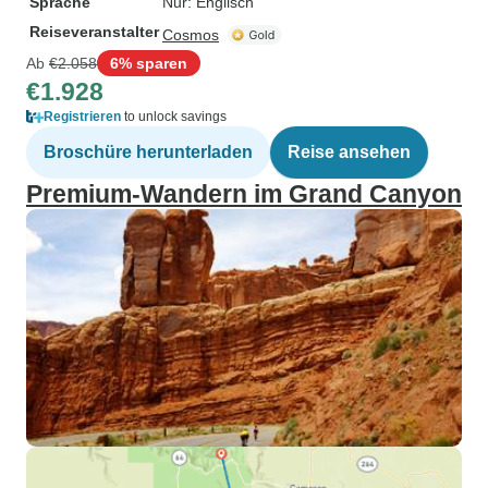
Sprache
Nur: Englisch
Reiseveranstalter
Cosmos
Ab
€2.058
6% sparen
€1.928
Registrieren
to unlock savings
Broschüre herunterladen
Reise ansehen
Premium-Wandern im Grand Canyon