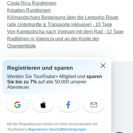
Costa Rica Rundreisen
Kroatien Rundreisen
Kilimandscharo Besteigung über die Lemosho Route
(alle Unterkünfte & Transporte inklusive) - 10 Tage
Von Kambodscha nach Vietnam mit dem Rad - 12 Tage
Radfahren in Valencia und an der Küste der
Orangenblüte
Registrieren und sparen
Werden Sie TourRadar+ Mitglied und
sparen
Support
Sie bis zu 7%
auf alle 50.000 unserer
Kontakt
Abenteuer.
Deutschland +49 157 3599 5047
Österreich +43 720 116651
Schweiz +41 225 183 195
E-Mail: support@tourradar.com
Sprache auswählen
Mit der Registrierung erkläre ich mich einverstanden mit
EN
DE
ES
FR
NL
TourRadar's
Allgemeinen Geschäftsbedingungen
,