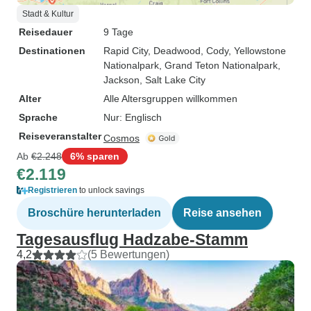
Stadt & Kultur
Reisedauer
9 Tage
Destinationen
Rapid City
, Deadwood
, Cody
, Yellowstone
Nationalpark
, Grand Teton Nationalpark
,
Jackson
, Salt Lake City
Alter
Alle Altersgruppen willkommen
Sprache
Nur: Englisch
Reiseveranstalter
Cosmos
Ab
€2.248
6% sparen
€2.119
Registrieren
to unlock savings
Broschüre herunterladen
Reise ansehen
Tagesausflug Hadzabe-Stamm
4,2
(5 Bewertungen)