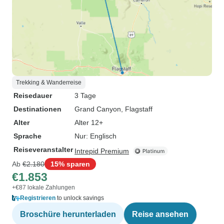
Trekking & Wanderreise
Reisedauer
3 Tage
Destinationen
Grand Canyon
, Flagstaff
Alter
Alter 12+
Sprache
Nur: Englisch
Reiseveranstalter
Intrepid Premium
Ab
€2.180
15% sparen
€1.853
+€87 lokale Zahlungen
Registrieren
to unlock savings
Broschüre herunterladen
Reise ansehen