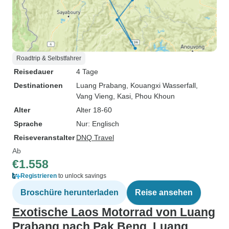
Roadtrip & Selbstfahrer
Reisedauer
4 Tage
Destinationen
Luang Prabang
, Kouangxi Wasserfall
,
Vang Vieng
, Kasi
, Phou Khoun
Alter
Alter 18-60
Sprache
Nur: Englisch
Reiseveranstalter
DNQ Travel
Ab
€1.558
Registrieren
to unlock savings
Broschüre herunterladen
Reise ansehen
Exotische Laos Motorrad von Luang
Prabang nach Pak Beng, Luang