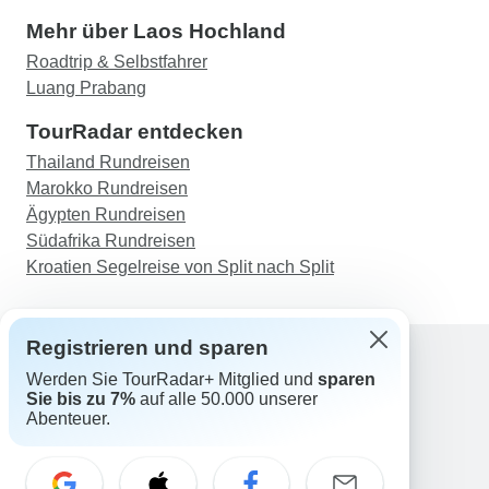
Mehr über Laos Hochland
Roadtrip & Selbstfahrer
Luang Prabang
TourRadar entdecken
Thailand Rundreisen
Marokko Rundreisen
Ägypten Rundreisen
Südafrika Rundreisen
Kroatien Segelreise von Split nach Split
Registrieren und sparen
Werden Sie TourRadar+ Mitglied und
sparen
Support
Sie bis zu 7%
auf alle 50.000 unserer
Kontakt
Abenteuer.
Deutschland +49 157 3599 5047
Österreich +43 720 116651
Schweiz +41 225 183 195