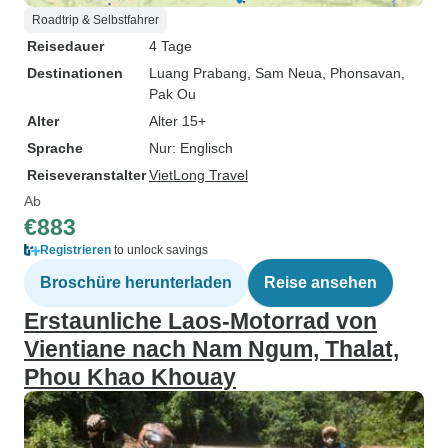
Roadtrip & Selbstfahrer
Reisedauer
4 Tage
Destinationen
Luang Prabang
, Sam Neua
, Phonsavan
,
Pak Ou
Alter
Alter 15+
Sprache
Nur: Englisch
Reiseveranstalter
VietLong Travel
Ab
€883
Registrieren
to unlock savings
Broschüre herunterladen
Reise ansehen
Erstaunliche Laos-Motorrad von
Vientiane nach Nam Ngum, Thalat,
Phou Khao Khouay