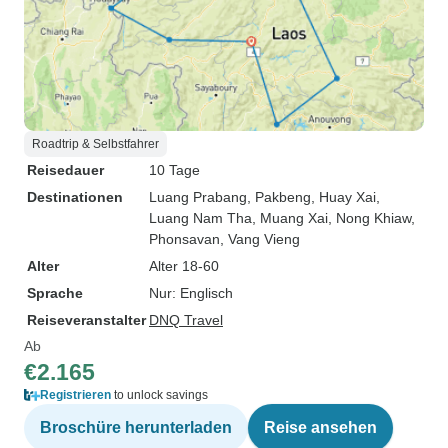
Roadtrip & Selbstfahrer
Reisedauer
10 Tage
Destinationen
Luang Prabang
, Pakbeng
, Huay Xai
,
Luang Nam Tha
, Muang Xai
, Nong Khiaw
,
Phonsavan
, Vang Vieng
Alter
Alter 18-60
Sprache
Nur: Englisch
Reiseveranstalter
DNQ Travel
Ab
€2.165
Registrieren
to unlock savings
Broschüre herunterladen
Reise ansehen