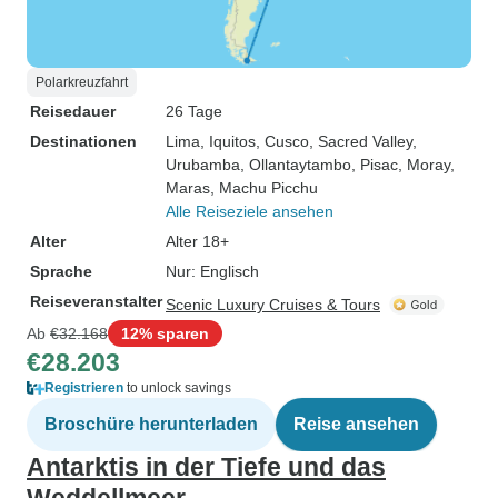
Polarkreuzfahrt
Reisedauer
26 Tage
Destinationen
Lima
, Iquitos
, Cusco
, Sacred Valley
,
Urubamba
, Ollantaytambo
, Pisac
, Moray
,
Maras
, Machu Picchu
Alle Reiseziele ansehen
Alter
Alter 18+
Sprache
Nur: Englisch
Reiseveranstalter
Scenic Luxury Cruises & Tours
Ab
€32.168
12% sparen
€28.203
Registrieren
to unlock savings
Broschüre herunterladen
Reise ansehen
Antarktis in der Tiefe und das