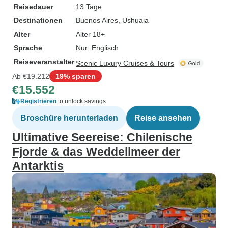
Reisedauer
13 Tage
Destinationen
Buenos Aires
, Ushuaia
Alter
Alter 18+
Sprache
Nur: Englisch
Reiseveranstalter
Scenic Luxury Cruises & Tours
Ab
€19.212
19% sparen
€15.552
Registrieren
to unlock savings
Broschüre herunterladen
Reise ansehen
Ultimative Seereise: Chilenische
Fjorde & das Weddellmeer der
Antarktis