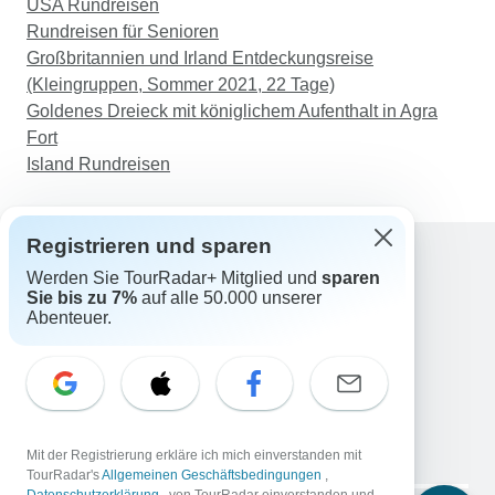
USA Rundreisen
Rundreisen für Senioren
Großbritannien und Irland Entdeckungsreise
(Kleingruppen, Sommer 2021, 22 Tage)
Goldenes Dreieck mit königlichem Aufenthalt in Agra
Fort
Island Rundreisen
Registrieren und sparen
Werden Sie TourRadar+ Mitglied und
sparen
Support
Sie bis zu 7%
auf alle 50.000 unserer
Kontakt
Abenteuer.
Deutschland +49 157 3599 5047
Österreich +43 720 116651
Schweiz +41 225 183 195
E-Mail: support@tourradar.com
Sprache auswählen
Mit der Registrierung erkläre ich mich einverstanden mit
EN
DE
ES
FR
NL
TourRadar's
Allgemeinen Geschäftsbedingungen
,