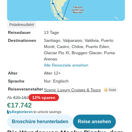
Polarkreuzfahrt
Reisedauer
13 Tage
Destinationen
Santiago
, Valparaiso
, Valdivia
, Puerto
Montt
, Castro
, Chiloe
, Puerto Eden
,
Glaciar Pio XI
, Bruggen Glacier
, Punta
Arenas
Alle Reiseziele ansehen
Alter
Alter 12+
Sprache
Nur: Englisch
Reiseveranstalter
Scenic Luxury Cruises & Tours
Ab
€20.182
12% sparen
€17.742
Registrieren
to unlock savings
Broschüre herunterladen
Reise ansehen