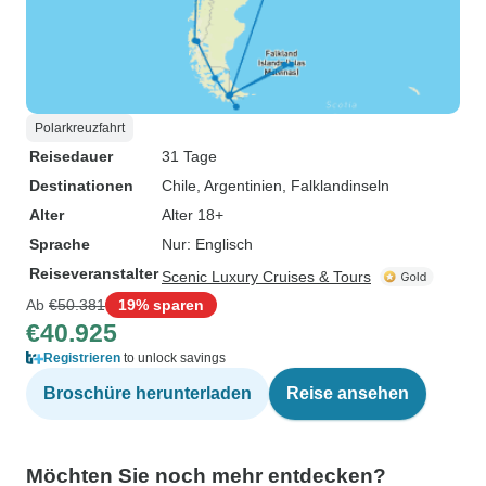
Polarkreuzfahrt
Reisedauer
31 Tage
Destinationen
Chile
, Argentinien
, Falklandinseln
Alter
Alter 18+
Sprache
Nur: Englisch
Reiseveranstalter
Scenic Luxury Cruises & Tours
Ab
€50.381
19% sparen
€40.925
Registrieren
to unlock savings
Broschüre herunterladen
Reise ansehen
Möchten Sie noch mehr entdecken?