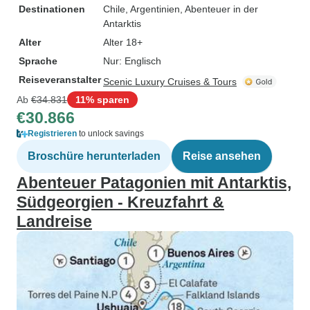
Destinationen
Chile
, Argentinien
, Abenteuer in der
Antarktis
Alter
Alter 18+
Sprache
Nur: Englisch
Reiseveranstalter
Scenic Luxury Cruises & Tours
Ab
€34.831
11% sparen
€30.866
Registrieren
to unlock savings
Broschüre herunterladen
Reise ansehen
Abenteuer Patagonien mit Antarktis,
Südgeorgien - Kreuzfahrt &
Landreise