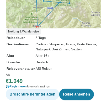
Trekking & Wanderreise
Reisedauer
8 Tage
Destinationen
Cortina d'Ampezzo
, Prags
, Prato Piazza
,
Naturpark Drei Zinnen
, Sexten
Alter
Alter 16+
Sprache
Deutsch
Reiseveranstalter
ASI Reisen
Ab
€1.049
Registrieren
to unlock savings
Broschüre herunterladen
Reise ansehen