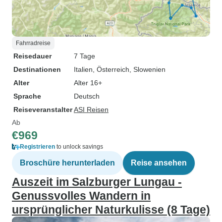
Fahrradreise
Reisedauer
7 Tage
Destinationen
Italien
, Österreich
, Slowenien
Alter
Alter 16+
Sprache
Deutsch
Reiseveranstalter
ASI Reisen
Ab
€969
Registrieren
to unlock savings
Broschüre herunterladen
Reise ansehen
Auszeit im Salzburger Lungau -
Genussvolles Wandern in
ursprünglicher Naturkulisse (8 Tage)