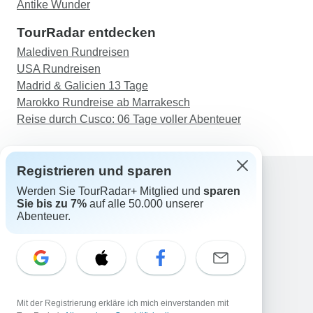
Antike Wunder
TourRadar entdecken
Malediven Rundreisen
USA Rundreisen
Madrid & Galicien 13 Tage
Marokko Rundreise ab Marrakesch
Reise durch Cusco: 06 Tage voller Abenteuer
Registrieren und sparen
Werden Sie TourRadar+ Mitglied und
sparen
Support
Sie bis zu 7%
auf alle 50.000 unserer
Kontakt
Abenteuer.
Deutschland +49 157 3599 5047
Österreich +43 720 116651
Schweiz +41 225 183 195
E-Mail: support@tourradar.com
Sprache auswählen
Mit der Registrierung erkläre ich mich einverstanden mit
EN
DE
ES
FR
NL