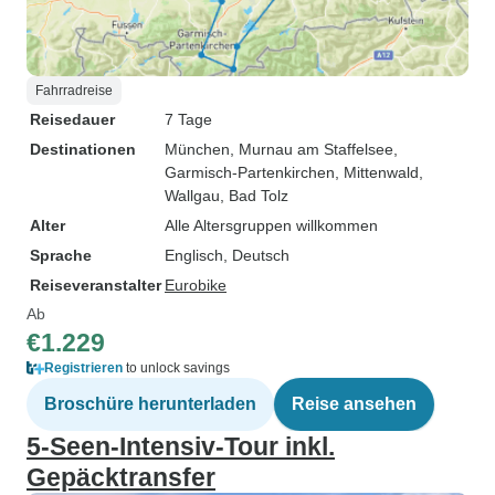
Fahrradreise
Reisedauer
7 Tage
Destinationen
München
, Murnau am Staffelsee
,
Garmisch-Partenkirchen
, Mittenwald
,
Wallgau
, Bad Tolz
Alter
Alle Altersgruppen willkommen
Sprache
Englisch, Deutsch
Reiseveranstalter
Eurobike
Ab
€1.229
Registrieren
to unlock savings
Broschüre herunterladen
Reise ansehen
5-Seen-Intensiv-Tour inkl.
Gepäcktransfer