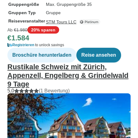
Gruppengröße
Max. Gruppengröße 35
Gruppen Typ
Gruppe
Reiseveranstalter
STM Tours LLC
Ab
€1.980
20% sparen
€1.584
Registrieren
to unlock savings
Broschüre herunterladen
Reise ansehen
Rustikale Schweiz mit Zürich,
Appenzell, Engelberg & Grindelwald
9 Tage
5,0
(1 Bewertung)