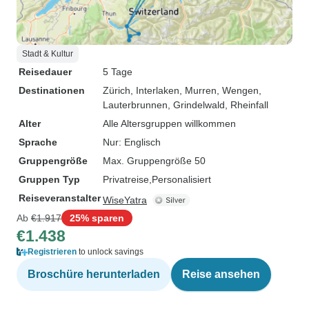
Stadt & Kultur
Reisedauer
5 Tage
Destinationen
Zürich
, Interlaken
, Murren
, Wengen
,
Lauterbrunnen
, Grindelwald
, Rheinfall
Alter
Alle Altersgruppen willkommen
Sprache
Nur: Englisch
Gruppengröße
Max. Gruppengröße 50
Gruppen Typ
Privatreise
Personalisiert
Reiseveranstalter
WiseYatra
Ab
€1.917
25% sparen
€1.438
Registrieren
to unlock savings
Broschüre herunterladen
Reise ansehen