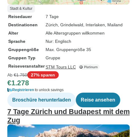
Stadt & Kultur
Reisedauer
7 Tage
Destinationen
Zürich
, Grindelwald
, Interlaken
, Mailand
Alter
Alle Altersgruppen willkommen
Sprache
Nur: Englisch
Gruppengröße
Max. Gruppengröße 35
Gruppen Typ
Gruppe
Reiseveranstalter
STM Tours LLC
Ab
€1.750
27% sparen
€1.278
Registrieren
to unlock savings
Broschüre herunterladen
Reise ansehen
7 Tage Zürich und Budapest mit dem
Zug