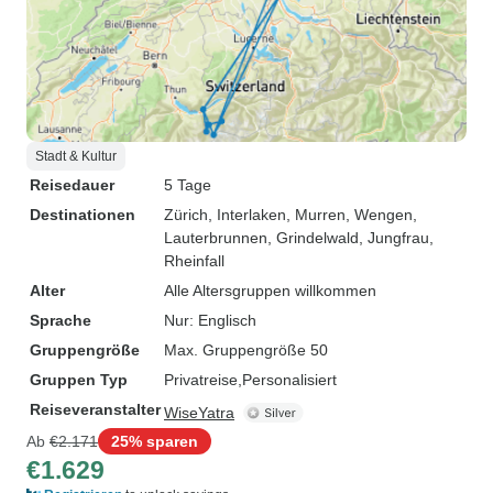
Stadt & Kultur
Reisedauer
5 Tage
Destinationen
Zürich
, Interlaken
, Murren
, Wengen
,
Lauterbrunnen
, Grindelwald
, Jungfrau
,
Rheinfall
Alter
Alle Altersgruppen willkommen
Sprache
Nur: Englisch
Gruppengröße
Max. Gruppengröße 50
Gruppen Typ
Privatreise
Personalisiert
Reiseveranstalter
WiseYatra
Ab
€2.171
25% sparen
€1.629