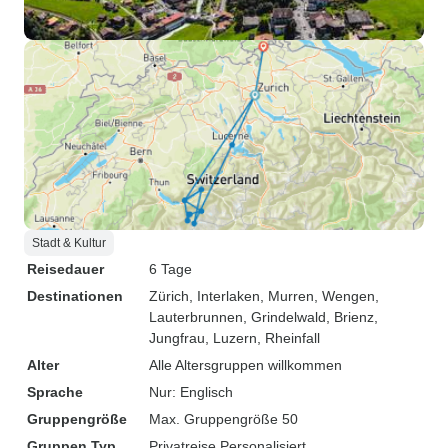
Stadt & Kultur
Reisedauer
6 Tage
Destinationen
Zürich
, Interlaken
, Murren
, Wengen
,
Lauterbrunnen
, Grindelwald
, Brienz
,
Jungfrau
, Luzern
, Rheinfall
Alter
Alle Altersgruppen willkommen
Sprache
Nur: Englisch
Gruppengröße
Max. Gruppengröße 50
Gruppen Typ
Privatreise
Personalisiert