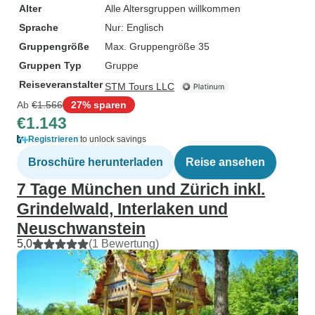
Alter
Alle Altersgruppen willkommen
Sprache
Nur: Englisch
Gruppengröße
Max. Gruppengröße 35
Gruppen Typ
Gruppe
Reiseveranstalter
STM Tours LLC
Ab
€1.566
27% sparen
€1.143
Registrieren
to unlock savings
Broschüre herunterladen
Reise ansehen
7 Tage München und Zürich inkl.
Grindelwald, Interlaken und
Neuschwanstein
5,0
(1 Bewertung)