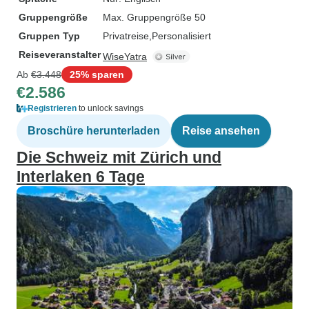
Gruppengröße
Max. Gruppengröße 50
Gruppen Typ
Privatreise
Personalisiert
Reiseveranstalter
WiseYatra
Ab
€3.448
25% sparen
€2.586
Registrieren
to unlock savings
Broschüre herunterladen
Reise ansehen
Die Schweiz mit Zürich und
Interlaken 6 Tage