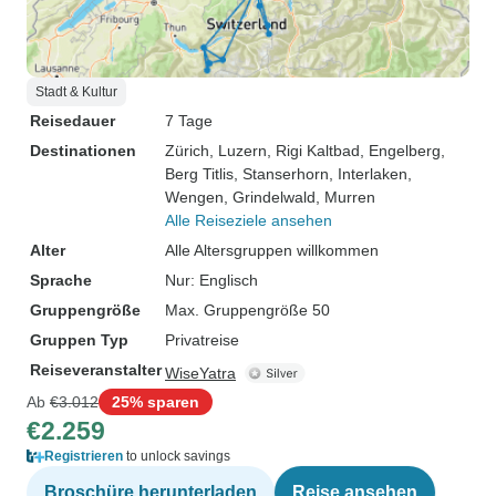
Stadt & Kultur
Reisedauer
7 Tage
Destinationen
Zürich
, Luzern
, Rigi Kaltbad
, Engelberg
,
Berg Titlis
, Stanserhorn
, Interlaken
,
Wengen
, Grindelwald
, Murren
Alle Reiseziele ansehen
Alter
Alle Altersgruppen willkommen
Sprache
Nur: Englisch
Gruppengröße
Max. Gruppengröße 50
Gruppen Typ
Privatreise
Reiseveranstalter
WiseYatra
Ab
€3.012
25% sparen
€2.259
Registrieren
to unlock savings
Broschüre herunterladen
Reise ansehen