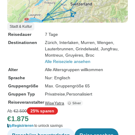
Stadt & Kultur
Reisedauer
7 Tage
Destinationen
Zürich
, Interlaken
, Murren
, Wengen
,
Lauterbrunnen
, Grindelwald
, Jungfrau
,
Montreux
, Gruyères
, Broc
Alle Reiseziele ansehen
Alter
Alle Altersgruppen willkommen
Sprache
Nur: Englisch
Gruppengröße
Max. Gruppengröße 65
Gruppen Typ
Privatreise
Personalisiert
Reiseveranstalter
WiseYatra
Ab
€2.500
25% sparen
€1.875
Registrieren
to unlock savings