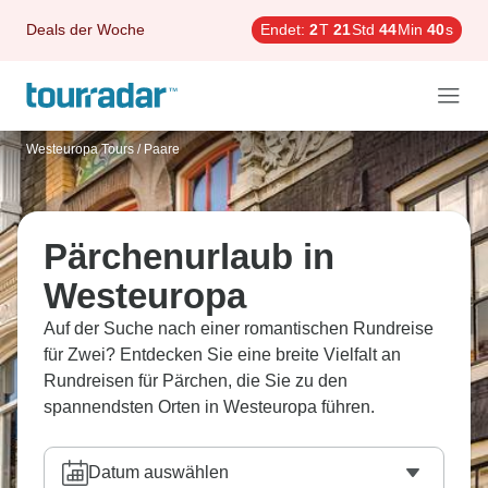
Deals der Woche
Endet:
2
T
21
Std
44
Min
39
s
Westeuropa Tours
/
Paare
Pärchenurlaub in
Westeuropa
Auf der Suche nach einer romantischen Rundreise
für Zwei? Entdecken Sie eine breite Vielfalt an
Rundreisen für Pärchen, die Sie zu den
spannendsten Orten in Westeuropa führen.
Datum auswählen