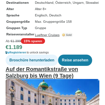
Destinationen
Deutschland
, Österreich
, Ungarn
, Slowakei
Alter
Alter 8+
Sprache
Englisch, Deutsch
Gruppengröße
Max. Gruppengröße 158
Gruppen Typ
Gruppe
Reiseveranstalter
Lueftner Cruises
Ab
€1.399
15% sparen
€1.189
Registrieren
to unlock savings
Broschüre herunterladen
Reise ansehen
Auf der Romantikstraße von
Salzburg bis Wien (9 Tage)