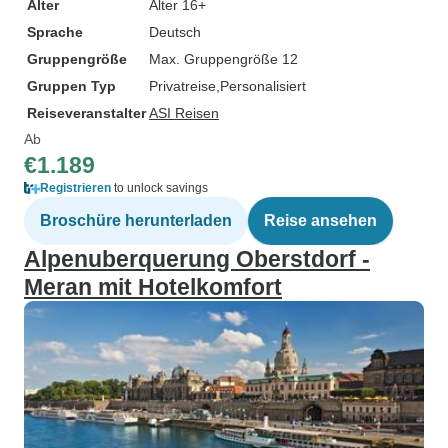
Alter
Alter 16+
Sprache
Deutsch
Gruppengröße
Max. Gruppengröße 12
Gruppen Typ
Privatreise
Personalisiert
Reiseveranstalter
ASI Reisen
Ab
€1.189
Registrieren
to unlock savings
Broschüre herunterladen
Reise ansehen
Alpenuberquerung Oberstdorf -
Meran mit Hotelkomfort