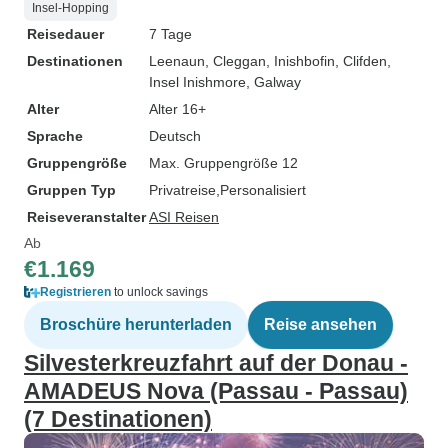
Insel-Hopping
Reisedauer
7 Tage
Destinationen
Leenaun
, Cleggan
, Inishbofin
, Clifden
,
Insel Inishmore
, Galway
Alter
Alter 16+
Sprache
Deutsch
Gruppengröße
Max. Gruppengröße 12
Gruppen Typ
Privatreise
Personalisiert
Reiseveranstalter
ASI Reisen
Ab
€1.169
Registrieren
to unlock savings
Broschüre herunterladen
Reise ansehen
Silvesterkreuzfahrt auf der Donau -
AMADEUS Nova (Passau - Passau)
(7 Destinationen)