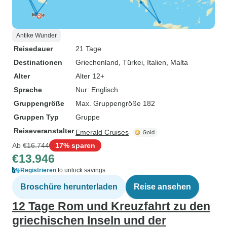
Antike Wunder
Reisedauer
21 Tage
Destinationen
Griechenland
, Türkei
, Italien
, Malta
Alter
Alter 12+
Sprache
Nur: Englisch
Gruppengröße
Max. Gruppengröße 182
Gruppen Typ
Gruppe
Reiseveranstalter
Emerald Cruises
Ab
€16.744
17% sparen
€13.946
Registrieren
to unlock savings
Broschüre herunterladen
Reise ansehen
12 Tage Rom und Kreuzfahrt zu den
griechischen Inseln und der