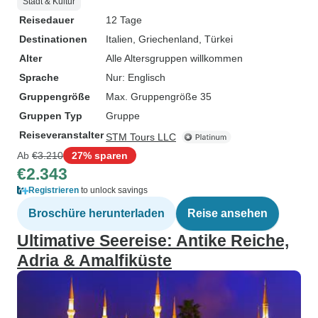
Stadt & Kultur
Reisedauer
12 Tage
Destinationen
Italien
, Griechenland
, Türkei
Alter
Alle Altersgruppen willkommen
Sprache
Nur: Englisch
Gruppengröße
Max. Gruppengröße 35
Gruppen Typ
Gruppe
Reiseveranstalter
STM Tours LLC
Ab
€3.210
27% sparen
€2.343
Registrieren
to unlock savings
Broschüre herunterladen
Reise ansehen
Ultimative Seereise: Antike Reiche,
Adria & Amalfiküste