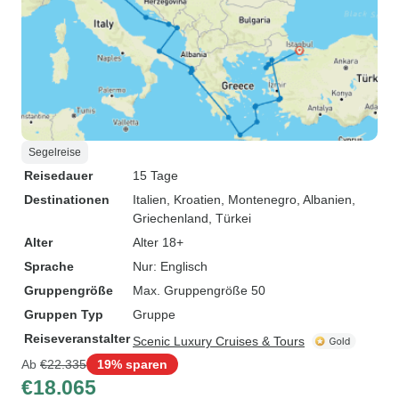
Segelreise
Reisedauer
15 Tage
Destinationen
Italien
, Kroatien
, Montenegro
, Albanien
,
Griechenland
, Türkei
Alter
Alter 18+
Sprache
Nur: Englisch
Gruppengröße
Max. Gruppengröße 50
Gruppen Typ
Gruppe
Reiseveranstalter
Scenic Luxury Cruises & Tours
Ab
€22.335
19% sparen
€18.065