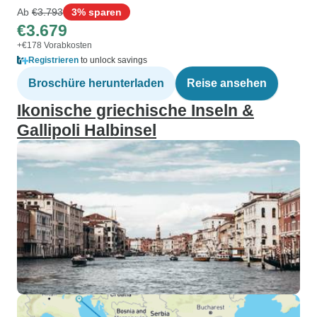
Ab
€3.793
3% sparen
€3.679
+€178 Vorabkosten
Registrieren
to unlock savings
Broschüre herunterladen
Reise ansehen
Ikonische griechische Inseln &
Gallipoli Halbinsel