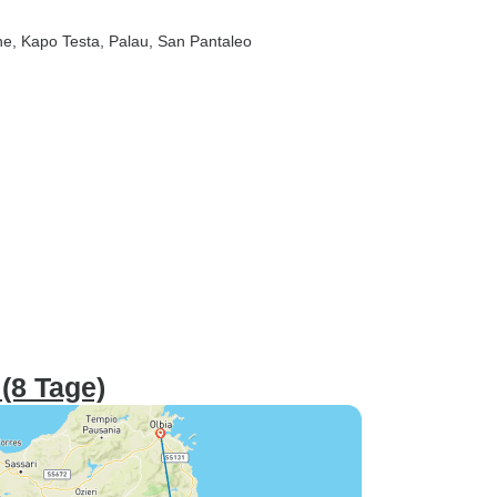
ne
, Kapo Testa
, Palau
, San Pantaleo
(8 Tage)