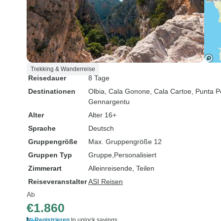
Trekking & Wanderreise
Reisedauer
8 Tage
Destinationen
Olbia
, Cala Gonone
, Cala Cartoe
, Punta 
Gennargentu
Alter
Alter 16+
Sprache
Deutsch
Gruppengröße
Max. Gruppengröße 12
Gruppen Typ
Gruppe
Personalisiert
Zimmerart
Alleinreisende, Teilen
Reiseveranstalter
ASI Reisen
Ab
€1.860
Registrieren
to unlock savings