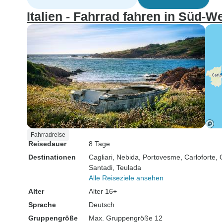
Italien - Fahrrad fahren in Süd-W
Fahrradreise
Reisedauer
8 Tage
Destinationen
Cagliari
, Nebida
, Portovesme
, Carloforte
, 
Santadi
, Teulada
Alle Reiseziele ansehen
Alter
Alter 16+
Sprache
Deutsch
Gruppengröße
Max. Gruppengröße 12