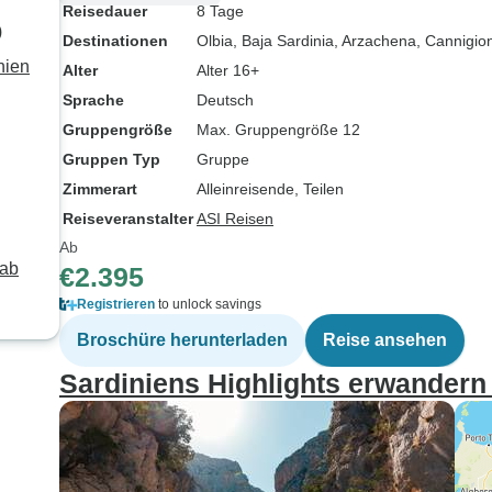
Reisedauer
8 Tage
)
Destinationen
Olbia
, Baja Sardinia
, Arzachena
, Cannigio
nien
Alter
Alter 16+
Sprache
Deutsch
Gruppengröße
Max. Gruppengröße 12
Gruppen Typ
Gruppe
Zimmerart
Alleinreisende, Teilen
Reiseveranstalter
ASI Reisen
Ab
 ab
€2.395
Registrieren
to unlock savings
Broschüre herunterladen
Reise ansehen
Sardiniens Highlights erwandern 