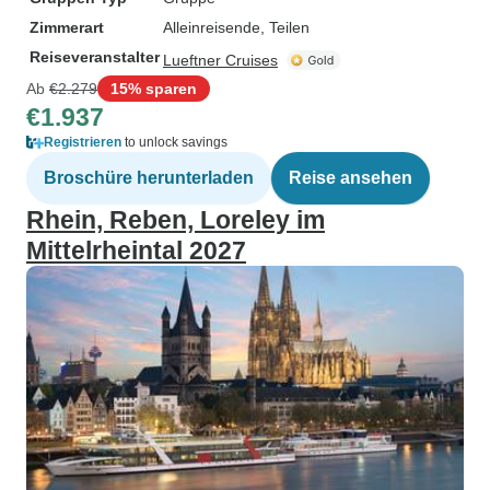
Zimmerart
Alleinreisende, Teilen
Reiseveranstalter
Lueftner Cruises
Ab
€2.279
15% sparen
€1.937
Registrieren
to unlock savings
Broschüre herunterladen
Reise ansehen
Rhein, Reben, Loreley im
Mittelrheintal 2027