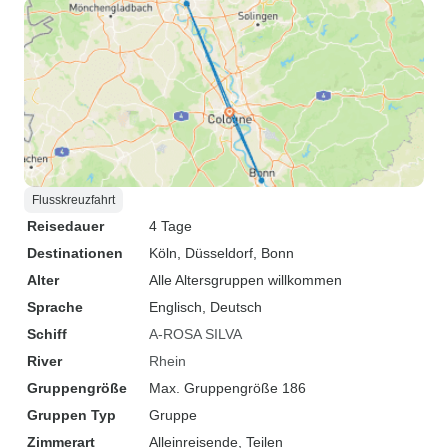
Flusskreuzfahrt
Reisedauer
4 Tage
Destinationen
Köln
, Düsseldorf
, Bonn
Alter
Alle Altersgruppen willkommen
Sprache
Englisch, Deutsch
Schiff
A-ROSA SILVA
River
Rhein
Gruppengröße
Max. Gruppengröße 186
Gruppen Typ
Gruppe
Zimmerart
Alleinreisende, Teilen