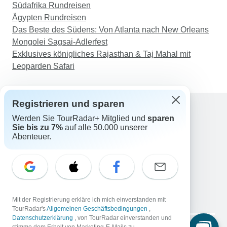
Südafrika Rundreisen
Ägypten Rundreisen
Das Beste des Südens: Von Atlanta nach New Orleans
Mongolei Sagsai-Adlerfest
Exklusives königliches Rajasthan & Taj Mahal mit
Leoparden Safari
Registrieren und sparen
Werden Sie TourRadar+ Mitglied und
sparen
Support
Sie bis zu 7%
auf alle 50.000 unserer
Kontakt
Abenteuer.
Deutschland +49 157 3599 5047
Österreich +43 720 116651
Schweiz +41 225 183 195
E-Mail: support@tourradar.com
Sprache auswählen
Mit der Registrierung erkläre ich mich einverstanden mit
EN
DE
ES
FR
NL
TourRadar's
Allgemeinen Geschäftsbedingungen
,
Datenschutzerklärung
, von TourRadar einverstanden und
Copyright © TourRadar. Alle Rechte vorbehalten.