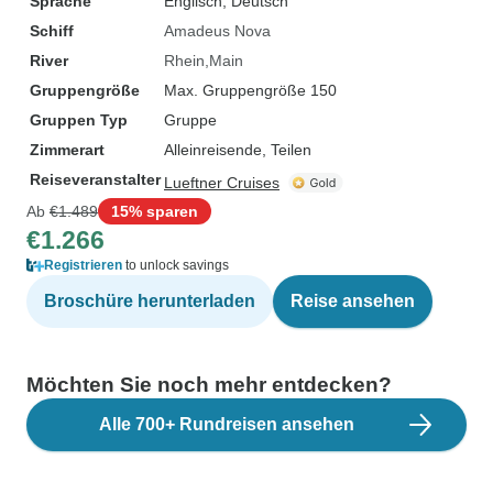
Sprache
Englisch, Deutsch
Schiff
Amadeus Nova
River
Rhein
Main
Gruppengröße
Max. Gruppengröße 150
Gruppen Typ
Gruppe
Zimmerart
Alleinreisende, Teilen
Reiseveranstalter
Lueftner Cruises
Ab
€1.489
15% sparen
€1.266
Registrieren
to unlock savings
Broschüre herunterladen
Reise ansehen
Möchten Sie noch mehr entdecken?
Alle 700+ Rundreisen ansehen