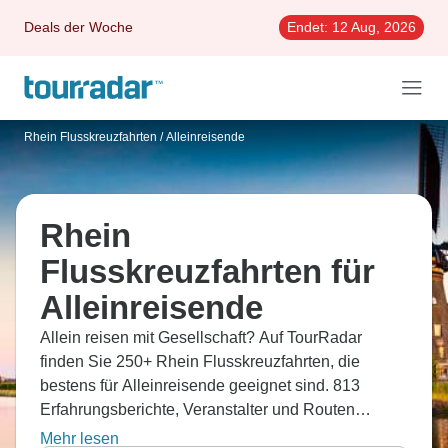
Deals der Woche
Endet:
12 Aug, 2026
Rhein Flusskreuzfahrten
/
Alleinreisende
Rhein
Flusskreuzfahrten für
Alleinreisende
Allein reisen mit Gesellschaft? Auf TourRadar
finden Sie 250+ Rhein Flusskreuzfahrten, die
bestens für Alleinreisende geeignet sind. 813
Erfahrungsberichte, Veranstalter und Routen
vergleichen und die beste Kreuzfahrt flexibel
Mehr lesen