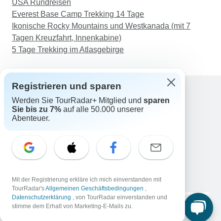
USA Rundreisen
Everest Base Camp Trekking 14 Tage
Ikonische Rocky Mountains und Westkanada (mit 7
Tagen Kreuzfahrt, Innenkabine)
5 Tage Trekking im Atlasgebirge
Registrieren und sparen
Werden Sie TourRadar+ Mitglied und
sparen
Support
Sie bis zu 7%
auf alle 50.000 unserer
Kontakt
Abenteuer.
Deutschland +49 157 3599 5047
Österreich +43 720 116651
Schweiz +41 225 183 195
E-Mail: support@tourradar.com
Sprache auswählen
Mit der Registrierung erkläre ich mich einverstanden mit
EN
DE
ES
FR
NL
TourRadar's
Allgemeinen Geschäftsbedingungen
,
Datenschutzerklärung
, von TourRadar einverstanden und
Copyright © TourRadar. Alle Rechte vorbehalten.
stimme dem Erhalt von Marketing-E-Mails zu.
Impressum
Datenschutzerklärung
Cookies
AGB