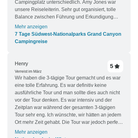
Campingplatz unterschiedlich. Amy Jones war
unsere Reiseleiterin. Sehr gut organisiert, tolle
Balance zwischen Führung und Erkundigung
nach einvernehmlichen Bedürfnissen, außer
Mehr anzeigen
beim Essen, wo mehr Fragen hilfreich gewesen
7 Tage Südwest-Nationalparks Grand Canyon
wären. Großartiger Sinn für Humor und
Campingreise
Persönlichkeit. Bei zwei Gelegenheiten ist sie mir
gegenüber aus der Reihe getanzt (nicht schlecht
für eine Woche), aber ansonsten hat sie ein sehr
Henry
5
gutes Verhältnis zu mir aufgebaut und mir eine
Verreist im März
Erfahrung, die mir Sorgen bereitete, angenehm
Wir haben die 3-tägige Tour gemacht und es war
gemacht. Sie kümmerte sich aufrichtig um ihre
eine tolle Erfahrung. Es war definitiv keine
Crew und umgekehrt. Jedes Mitglied unserer
ausführliche Tour und man sollte dies auch nicht
Gruppe war es wert, sie kennenzulernen.
vor der Tour denken. Es war intensiv und der
Zeitplan war während der gesamten 3-tägigen
Tour sehr eng. Ich wünschte, wir hätten an jedem
Ort mehr Zeit gehabt. Die Tour war jedoch perfekt,
um den Leuten einen Eindruck von der Schönheit
Mehr anzeigen
und dem Wunder dieser Sehenswürdigkeiten zu