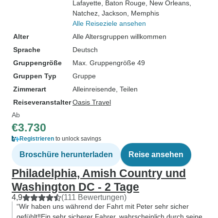
Lafayette
, Baton Rouge
, New Orleans
,
Natchez
, Jackson
, Memphis
Alle Reiseziele ansehen
Alter
Alle Altersgruppen willkommen
Sprache
Deutsch
Gruppengröße
Max. Gruppengröße 49
Gruppen Typ
Gruppe
Zimmerart
Alleinreisende, Teilen
Reiseveranstalter
Oasis Travel
Ab
€3.730
Registrieren
to unlock savings
Broschüre herunterladen
Reise ansehen
Philadelphia, Amish Country und
Washington DC - 2 Tage
4,9
(111 Bewertungen)
“Wir haben uns während der Fahrt mit Peter sehr sicher
gefühlt‼️Ein sehr sicherer Fahrer, wahrscheinlich durch seine