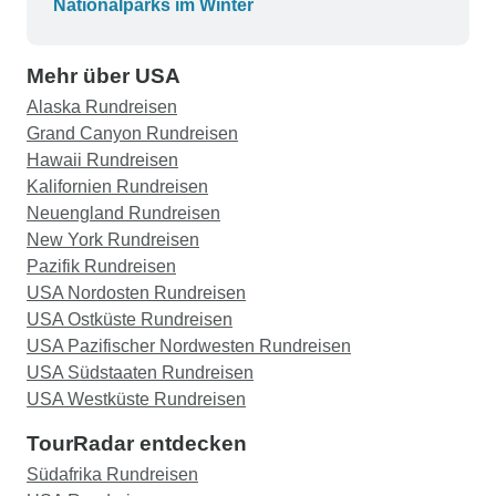
Nationalparks im Winter
vermitteln. Wir werden in Zukunft sicherlich
wiederkommen. Unser Reiseleiter Paul war sehr
Mehr über USA
hilfreich und einnehmend. Er hat es hervorragend
geschafft, die ganze Gruppe zu managen und
Alaska Rundreisen
den vollen Zeitplan einzuhalten. Ehrlich gesagt,
Grand Canyon Rundreisen
es wäre schwer, einen besseren Reiseleiter als
Hawaii Rundreisen
Paul zu finden. Insgesamt eine Tour, die die Zeit
Kalifornien Rundreisen
und jeden Cent wert ist.
Neuengland Rundreisen
New York Rundreisen
Pazifik Rundreisen
USA Nordosten Rundreisen
USA Ostküste Rundreisen
USA Pazifischer Nordwesten Rundreisen
USA Südstaaten Rundreisen
USA Westküste Rundreisen
TourRadar entdecken
Südafrika Rundreisen