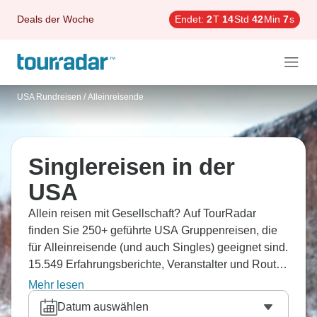
Deals der Woche
Endet:
2
T
14
Std
42
Min
5
s
USA Rundreisen
/
Alleinreisende
Singlereisen in der
USA
Allein reisen mit Gesellschaft? Auf TourRadar
finden Sie 250+ geführte USA Gruppenreisen, die
für Alleinreisende (und auch Singles) geeignet sind.
15.549 Erfahrungsberichte, Veranstalter und Routen
vergleichen und die beste Rundreise flexibel
Mehr lesen
buchen.
Datum auswählen