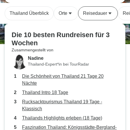
Thailand Überblick
Orte
Reisedauer
Rei
Die 10 besten Rundreisen für 3
Wochen
Zusammengestellt von
Nadine
Thailand-Expert*in bei TourRadar
Die Schönheit von Thailand 21 Tage 20
Nächte
Thailand Intro 18 Tage
Rucksacktourismus Thailand 19 Tage -
Klassisch
Thailands Highlights erleben (18 Tage)
Faszination Thailand: Königsstädte-Bergland-