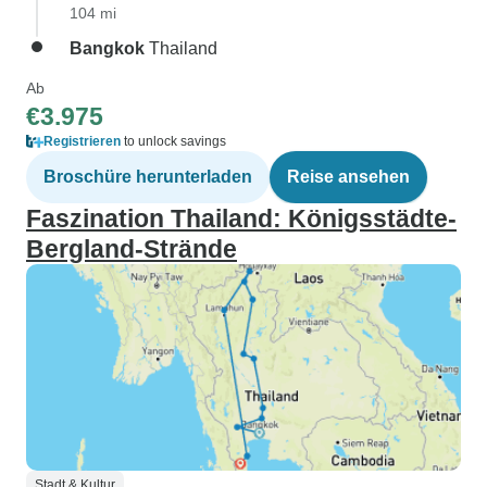
104 mi
Bangkok
Thailand
Ab
€3.975
Registrieren
to unlock savings
Broschüre herunterladen
Reise ansehen
Faszination Thailand: Königsstädte-
Bergland-Strände
Stadt & Kultur