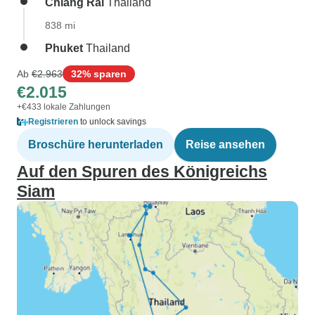
Chiang Rai
Thailand
838 mi
Phuket
Thailand
Ab
€2.963
32% sparen
€2.015
+€433 lokale Zahlungen
Registrieren
to unlock savings
Broschüre herunterladen
Reise ansehen
Auf den Spuren des Königreichs
Siam