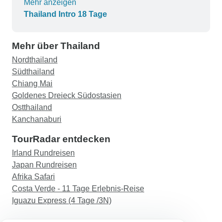
Mehr anzeigen
jeden einzelnen Teilnehmer der Reise da. Sie
Thailand Intro 18 Tage
sorgte dafür, dass sich niemand ausgegrenzt
fühlte und dass jeder eine gute Zeit hatte.
Mehr über Thailand
Nordthailand
Südthailand
Chiang Mai
Goldenes Dreieck Südostasien
Ostthailand
Kanchanaburi
TourRadar entdecken
Irland Rundreisen
Japan Rundreisen
Afrika Safari
Costa Verde - 11 Tage Erlebnis-Reise
Iguazu Express (4 Tage /3N)