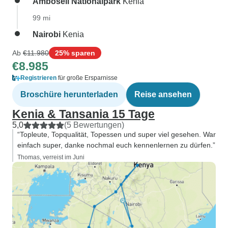
Amboseli Nationalpark
Kenia
99 mi
Nairobi
Kenia
Ab
€11.980
25% sparen
€8.985
Registrieren
für große Ersparnisse
Broschüre herunterladen
Reise ansehen
Kenia & Tansania 15 Tage
5,0
(5 Bewertungen)
“Topleute, Topqualität, Topessen und super viel gesehen. War
einfach super, danke nochmal euch kennenlernen zu dürfen.”
Thomas, verreist im Juni