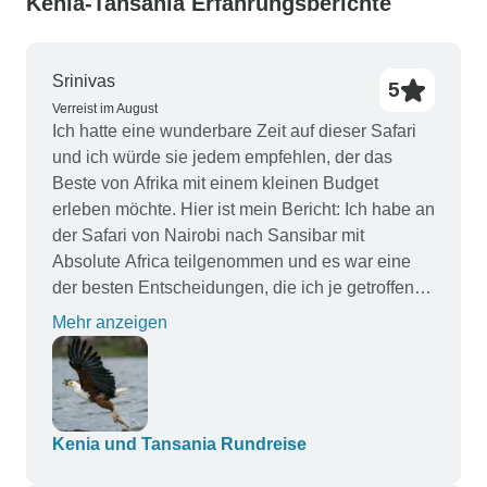
Kenia-Tansania Erfahrungsberichte
Srinivas
5
Verreist im August
Ich hatte eine wunderbare Zeit auf dieser Safari
und ich würde sie jedem empfehlen, der das
Beste von Afrika mit einem kleinen Budget
erleben möchte. Hier ist mein Bericht: Ich habe an
der Safari von Nairobi nach Sansibar mit
Absolute Africa teilgenommen und es war eine
der besten Entscheidungen, die ich je getroffen
habe. Die Reise war gut organisiert,
Mehr anzeigen
erschwinglich und voller fantastischer Erlebnisse.
Ich habe unglaubliche Wildtiere in der Masai
Mara, am Lake Nakuru, in der Serengeti und im
Ngorongoro-Krater sowie wunderschöne
Landschaften im Great Rift Valley und am Lake
Kenia und Tansania Rundreise
Naivasha gesehen. Die Reise wäre ohne die