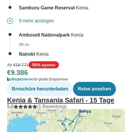
Samburu Game Reservat
Kenia
9 mehr anzeigen
Amboseli Nationalpark
Kenia
99 mi
Nairobi
Kenia
Ab
€18.771
50% sparen
€9.386
Registrieren
für große Ersparnisse
Broschüre herunterladen
Reise ansehen
Kenia & Tansania Safari - 15 Tage
5,0
(1 Bewertung)