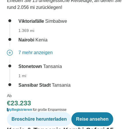
Erleben Sie 15 unvergessliche Reisetage, an denen Sie
rund 2.056 mi zurücklegen!
Viktoriafälle
Simbabwe
1.369 mi
Nairobi
Kenia
7 mehr anzeigen
Stonetown
Tansania
1 mi
Sansibar Stadt
Tansania
Ab
€23.233
Registrieren
für große Ersparnisse
Broschüre herunterladen
Reise ansehen