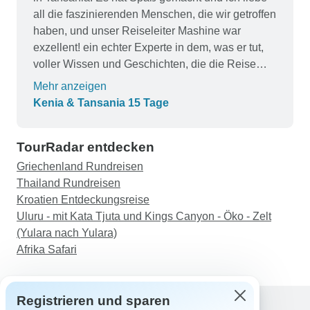
Reise war eine perfekte Mischung aus Abenteuer,
all die faszinierenden Menschen, die wir getroffen
Entspannung und Spaß. Ich habe viel über
haben, und unser Reiseleiter Mashine war
Afrikas Kultur, Geschichte und Natur gelernt. Ich
exzellent! ein echter Experte in dem, was er tut,
würde in Zukunft auf jeden Fall wieder eine Reise
voller Wissen und Geschichten, die die Reise
mit Absolute Africa buchen. Sie sind das beste
noch interessanter machten.
Mehr anzeigen
Überlandreiseunternehmen in Afrika!
Kenia & Tansania 15 Tage
TourRadar entdecken
Griechenland Rundreisen
Thailand Rundreisen
Kroatien Entdeckungsreise
Uluru - mit Kata Tjuta und Kings Canyon - Öko - Zelt
(Yulara nach Yulara)
Afrika Safari
Registrieren und sparen