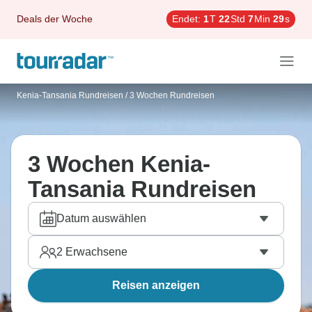
Deals der Woche
Endet:
1
T
22
Std
7
Min
28
s
Kenia-Tansania Rundreisen
/
3 Wochen Rundreisen
3 Wochen Kenia-
Tansania Rundreisen
Datum auswählen
2
Erwachsene
Reisen anzeigen