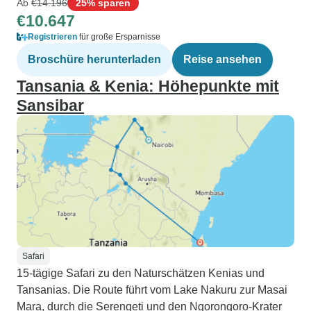
Ab
€14.196
25% sparen
€10.647
Registrieren
für große Ersparnisse
Broschüre herunterladen
Reise ansehen
Tansania & Kenia: Höhepunkte mit
Sansibar
Safari
15-tägige Safari zu den Naturschätzen Kenias und
Tansanias. Die Route führt vom Lake Nakuru zur Masai
Mara, durch die Serengeti und den Ngorongoro-Krater