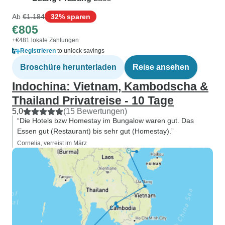
Ab
€1.184
32% sparen
€805
+€481 lokale Zahlungen
Registrieren
to unlock savings
Broschüre herunterladen
Reise ansehen
Indochina: Vietnam, Kambodscha &
Thailand Privatreise - 10 Tage
5,0
(15 Bewertungen)
“Die Hotels bzw Homestay im Bungalow waren gut. Das
Essen gut (Restaurant) bis sehr gut (Homestay).”
Cornelia, verreist im März