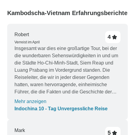
Kambodscha-Vietnam Erfahrungsberichte
Robert
4
Verreist im April
Insgesamt war dies eine großartige Tour, bei der
die wunderbaren Sehenswürdigkeiten in und um
die Städte Ho-Chi-Minh-Stadt, Siem Reap und
Luang Prabang im Vordergrund standen. Die
Reiseleiter, die wir in jeder dieser Gegenden
hatten, waren hervorragende, einheimische
Führer, die die Fakten und die Geschichte der
von uns besuchten Orte kannten. Alle 3 verfügten
Mehr anzeigen
über hervorragende Kommunikationsfähigkeiten
Indochina 10 - Tag Unvergessliche Reise
und waren bei ihren Vorträgen begeistert. Sie
haben sich den ganzen Tag über um unsere
Bedürfnisse gekümmert. Unser Dank geht an
Mark
5