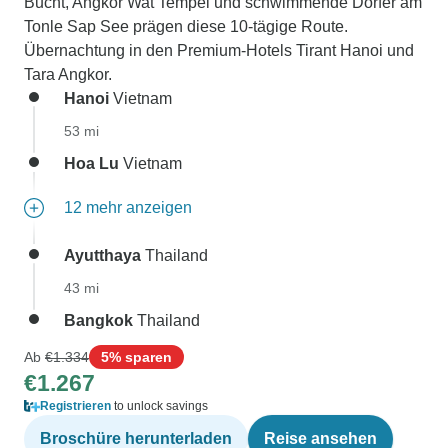
Bucht, Angkor Wat Tempel und schwimmende Dörfer am
Tonle Sap See prägen diese 10-tägige Route.
Übernachtung in den Premium-Hotels Tirant Hanoi und
Tara Angkor.
Hanoi
Vietnam
53 mi
Hoa Lu
Vietnam
12 mehr anzeigen
Ayutthaya
Thailand
43 mi
Bangkok
Thailand
Ab
€1.334
5% sparen
€1.267
Registrieren
to unlock savings
Broschüre herunterladen
Reise ansehen