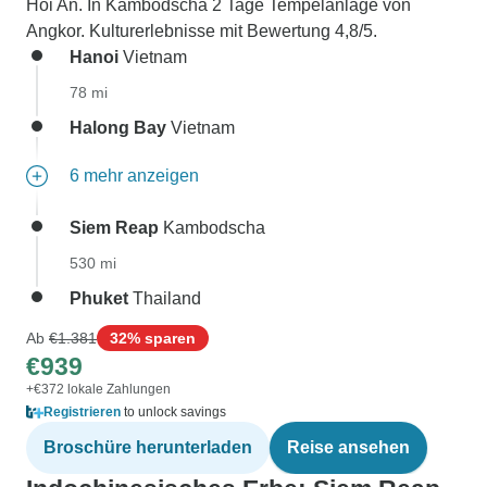
Hoi An. In Kambodscha 2 Tage Tempelanlage von
Angkor. Kulturerlebnisse mit Bewertung 4,8/5.
Hanoi
Vietnam
78 mi
Halong Bay
Vietnam
6 mehr anzeigen
Siem Reap
Kambodscha
530 mi
Phuket
Thailand
Ab
€1.381
32% sparen
€939
+€372 lokale Zahlungen
Registrieren
to unlock savings
Broschüre herunterladen
Reise ansehen