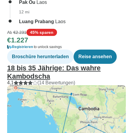
Pak Ou
Laos
12 mi
Luang Prabang
Laos
Ab
€2.231
45% sparen
€1.227
Registrieren
to unlock savings
Broschüre herunterladen
Reise ansehen
18 bis 35 Jährige: Das wahre
Kambodscha
4,1
(14 Bewertungen)