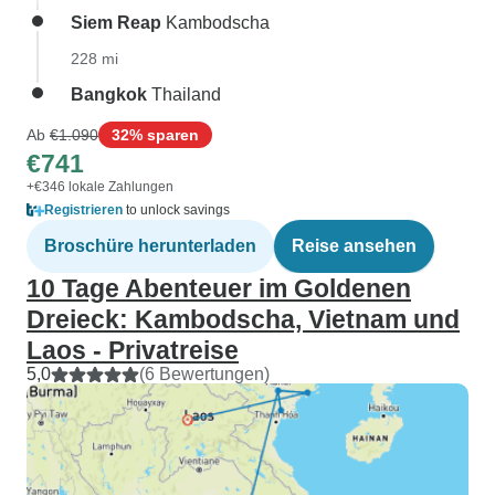
Siem Reap
Kambodscha
228 mi
Bangkok
Thailand
Ab
€1.090
32% sparen
€741
+€346 lokale Zahlungen
Registrieren
to unlock savings
Broschüre herunterladen
Reise ansehen
10 Tage Abenteuer im Goldenen
Dreieck: Kambodscha, Vietnam und
Laos - Privatreise
5,0
(6 Bewertungen)