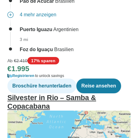
Pao de Acucar
Brasilien
4 mehr anzeigen
Puerto Iguazu
Argentinien
3 mi
Foz do Iguaçu
Brasilien
Ab
€2.410
17% sparen
€1.995
Registrieren
to unlock savings
Broschüre herunterladen
Reise ansehen
Silvester in Rio – Samba &
Copacabana