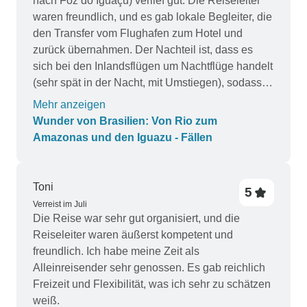
nach Foz do Iguaçu) verlief gut. Die Reiseleiter
waren freundlich, und es gab lokale Begleiter, die
den Transfer vom Flughafen zum Hotel und
zurück übernahmen. Der Nachteil ist, dass es
sich bei den Inlandsflügen um Nachtflüge handelt
(sehr spät in der Nacht, mit Umstiegen), sodass
Ihr Schlaf durch jeden einzelnen Flug stark
Mehr anzeigen
unterbrochen wird und Sie am nächsten Tag
Wunder von Brasilien: Von Rio zum
müde sind. Wenn es einen Direktflug gibt, findet
Amazonas und den Iguazu - Fällen
dieser sehr, sehr spät in der Nacht statt
(Nachtflug); es ist nicht möglich, einen Direktflug
tagsüber anzubieten. Ich würde daher empfehlen,
Toni
5
auf einen besseren Flugplan zu bestehen. Wer
Verreist im Juli
möchte schon um 1 Uhr nachts mit einem
Die Reise war sehr gut organisiert, und die
mehrstündigen Zwischenstopp fliegen?
Reiseleiter waren äußerst kompetent und
freundlich. Ich habe meine Zeit als
Alleinreisender sehr genossen. Es gab reichlich
Freizeit und Flexibilität, was ich sehr zu schätzen
weiß.