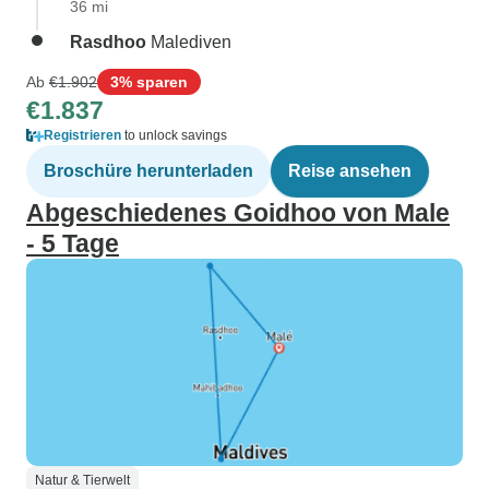
36 mi
Rasdhoo
Malediven
Ab
€1.902
3% sparen
€1.837
Registrieren
to unlock savings
Broschüre herunterladen
Reise ansehen
Abgeschiedenes Goidhoo von Male
- 5 Tage
Natur & Tierwelt