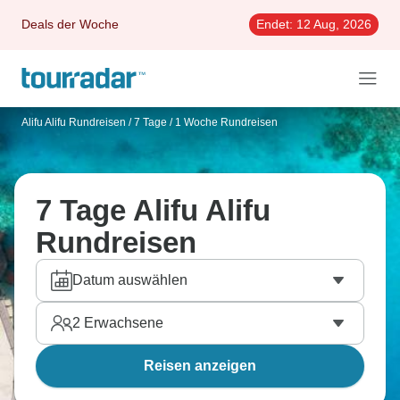
Deals der Woche
Endet:
12 Aug, 2026
Alifu Alifu Rundreisen
/
7 Tage / 1 Woche Rundreisen
7 Tage Alifu Alifu
Rundreisen
Datum auswählen
2
Erwachsene
Reisen anzeigen