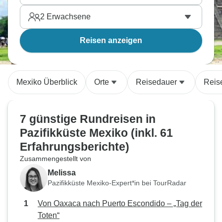
2
Erwachsene
Reisen anzeigen
Mexiko Überblick
Orte
Reisedauer
Reis
7 günstige Rundreisen in
Pazifikküste Mexiko (inkl. 61
Erfahrungsberichte)
Zusammengestellt von
Melissa
Pazifikküste Mexiko-Expert*in bei TourRadar
Von Oaxaca nach Puerto Escondido – „Tag der
Toten“