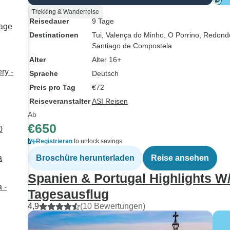
Trekking & Wanderreise
Reisedauer
9 Tage
Tage
Destinationen
Tui
, Valença do Minho
, O Porrino
, Redond
Santiago de Compostela
Alter
Alter 16+
ry -
Sprache
Deutsch
Preis pro Tag
€72
Reiseveranstalter
ASI Reisen
Ab
€650
0
Registrieren
to unlock savings
a
Broschüre herunterladen
Reise ansehen
Spanien & Portugal Highlights W
 -
Tagesausflug
4,9
(10 Bewertungen)