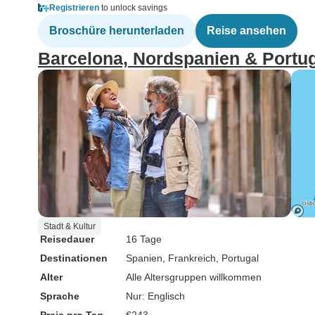
Registrieren
to unlock savings
Broschüre herunterladen
Reise ansehen
Barcelona, Nordspanien & Portug
Stadt & Kultur
Reisedauer
16 Tage
Destinationen
Spanien
, Frankreich
, Portugal
Alter
Alle Altersgruppen willkommen
Sprache
Nur: Englisch