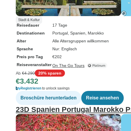
Stadt & Kultur
Reisedauer
17 Tage
Destinationen
Portugal
, Spanien
, Marokko
Alter
Alle Altersgruppen willkommen
Sprache
Nur: Englisch
Preis pro Tag
€202
Reiseveranstalter
On The Go Tours
Ab
€4.290
20% sparen
€3.432
Registrieren
to unlock savings
Broschüre herunterladen
Reise ansehen
23D Spanien Portugal Marokko P