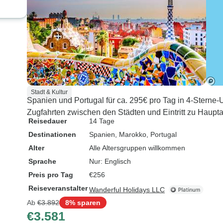
Stadt & Kultur
Spanien und Portugal für ca. 295€ pro Tag in 4-Sterne-U
Zugfahrten zwischen den Städten und Eintritt zu Haupta
Reisedauer
14 Tage
Destinationen
Spanien
, Marokko
, Portugal
Alter
Alle Altersgruppen willkommen
Sprache
Nur: Englisch
Preis pro Tag
€256
Reiseveranstalter
Wanderful Holidays LLC
Ab
€3.892
8% sparen
€3.581