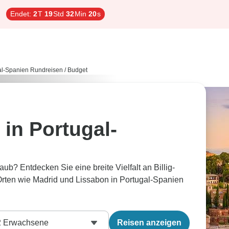
Endet:
2
T
19
Std
32
Min
19
s
al-Spanien Rundreisen
/
Budget
in Portugal-
? Entdecken Sie eine breite Vielfalt an Billig-
rten wie Madrid und Lissabon in Portugal-Spanien
2
Erwachsene
Reisen anzeigen