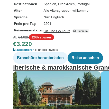
Destinationen
Spanien
, Frankreich
, Portugal
Alter
Alle Altersgruppen willkommen
Sprache
Nur: Englisch
Preis pro Tag
€201
Reiseveranstalter
On The Go Tours
Ab
€4.025
20% sparen
€3.220
Registrieren
to unlock savings
Broschüre herunterladen
Reise ansehen
Iberische & marokkanische Grand