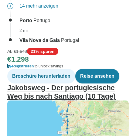
14 mehr anzeigen
Porto
Portugal
2 mi
Vila Nova da Gaia
Portugal
Ab
€1.648
21% sparen
€1.298
Registrieren
to unlock savings
Broschüre herunterladen
Reise ansehen
Jakobsweg - Der portugiesische
Weg bis nach Santiago (10 Tage)