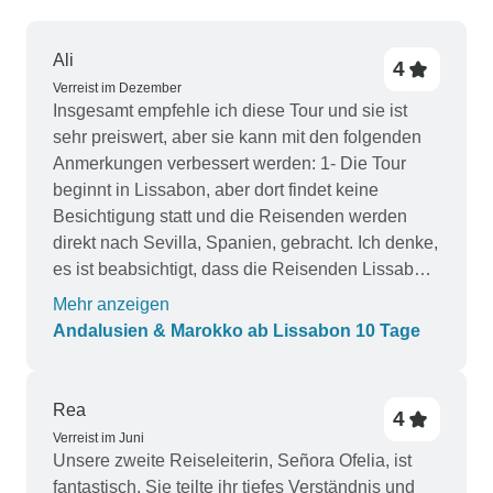
Ali
4
Verreist im Dezember
Insgesamt empfehle ich diese Tour und sie ist
sehr preiswert, aber sie kann mit den folgenden
Anmerkungen verbessert werden: 1- Die Tour
beginnt in Lissabon, aber dort findet keine
Besichtigung statt und die Reisenden werden
direkt nach Sevilla, Spanien, gebracht. Ich denke,
es ist beabsichtigt, dass die Reisenden Lissabon
auf eigene Faust besichtigen. Stellen Sie also
Mehr anzeigen
sicher, dass Sie ein paar Tage früher in Lissabon
Andalusien & Marokko ab Lissabon 10 Tage
ankommen, falls Sie die Stadt selbst erkunden
möchten. 2- Die Kommunikation und das Timing
der Tour sollten verbessert werden. Ich musste
Rea
4
zum Beispiel etwa eine Stunde warten, bis ich am
Verreist im Juni
Startpunkt abgeholt wurde, weil der Fahrer nicht
Unsere zweite Reiseleiterin, Señora Ofelia, ist
wusste, dass ich abgeholt werden musste! Auch
fantastisch. Sie teilte ihr tiefes Verständnis und