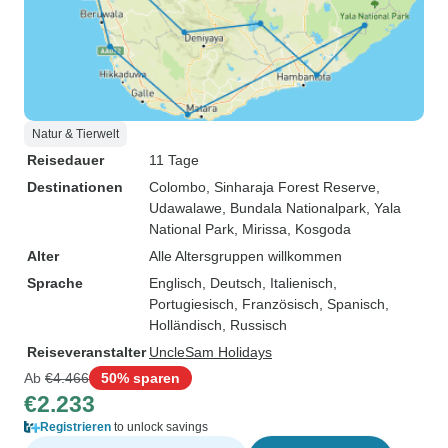
Natur & Tierwelt
Reisedauer
11 Tage
Destinationen
Colombo
, Sinharaja Forest Reserve
,
Udawalawe
, Bundala Nationalpark
, Yala
National Park
, Mirissa
, Kosgoda
Alter
Alle Altersgruppen willkommen
Sprache
Englisch, Deutsch, Italienisch,
Portugiesisch, Französisch, Spanisch,
Holländisch, Russisch
Reiseveranstalter
UncleSam Holidays
Ab
€4.466
50% sparen
€2.233
Registrieren
to unlock savings