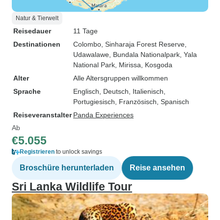
Natur & Tierwelt
Reisedauer
11 Tage
Destinationen
Colombo
, Sinharaja Forest Reserve
,
Udawalawe
, Bundala Nationalpark
, Yala
National Park
, Mirissa
, Kosgoda
Alter
Alle Altersgruppen willkommen
Sprache
Englisch, Deutsch, Italienisch,
Portugiesisch, Französisch, Spanisch
Reiseveranstalter
Panda Experiences
Ab
€5.055
Registrieren
to unlock savings
Broschüre herunterladen
Reise ansehen
Sri Lanka Wildlife Tour