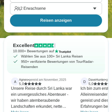
2
Erwachsene
Reisen anzeigen
Excellent
10.000+ Bewertungen auf
Wählen Sie aus 100+ Sri Lanka Reisen
950+ verifizierte Bewertungen von TourRadar-
Reisenden
Agnes
•
gereist am November, 2025
DaveHunter
•
gere
A
D
5,0
5,0
Unsere Reise durch Sri Lanka war
Ich bin zum erste
ein unvergessliches Abenteuer -
Alleinreisender n
wir haben atemberaubende
gereist und diese 
Landschaften erkundet, nette
Erfahrungen besch