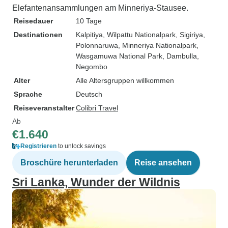
Elefantenansammlungen am Minneriya-Stausee.
Reisedauer
10 Tage
Destinationen
Kalpitiya
, Wilpattu Nationalpark
, Sigiriya
,
Polonnaruwa
, Minneriya Nationalpark
,
Wasgamuwa National Park
, Dambulla
,
Negombo
Alter
Alle Altersgruppen willkommen
Sprache
Deutsch
Reiseveranstalter
Colibri Travel
Ab
€1.640
Registrieren
to unlock savings
Broschüre herunterladen
Reise ansehen
Sri Lanka, Wunder der Wildnis