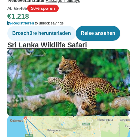
Reiseveranstalter
Passage Holidays
Ab
€2.435
50% sparen
€1.218
Registrieren
to unlock savings
Broschüre herunterladen
Reise ansehen
Sri Lanka Wildlife Safari