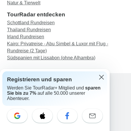
Natur & Tierwelt
TourRadar entdecken
Schottland Rundreisen
Thailand Rundreisen
Irland Rundreisen
Kairo: Privatreise - Abu Simbel & Luxor mit Flug -
Rundreise (2 Tage)
Südspanien mit Lissabon (ohne Alhambra)
Registrieren und sparen
Werden Sie TourRadar+ Mitglied und
sparen
Support
Sie bis zu 7%
auf alle 50.000 unserer
Kontakt
Abenteuer.
Deutschland +49 157 3599 5047
Österreich +43 720 116651
Schweiz +41 225 183 195
E-Mail: support@tourradar.com
Sprache auswählen