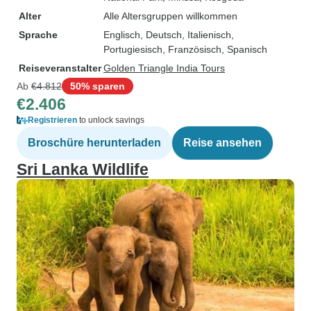
Alter
Alle Altersgruppen willkommen
Sprache
Englisch, Deutsch, Italienisch,
Portugiesisch, Französisch, Spanisch
Reiseveranstalter
Golden Triangle India Tours
Ab
€4.812
50% sparen
€2.406
Registrieren
to unlock savings
Broschüre herunterladen
Reise ansehen
Sri Lanka Wildlife