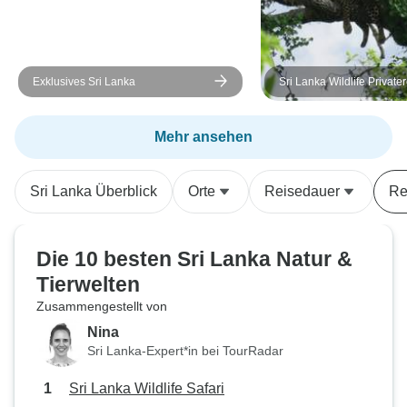
Exklusives Sri Lanka
Sri Lanka Wildlife Private
Mehr ansehen
Sri Lanka Überblick
Orte
Reisedauer
Re
Die 10 besten Sri Lanka Natur &
Tierwelten
Zusammengestellt von
Nina
Sri Lanka-Expert*in bei TourRadar
Sri Lanka Wildlife Safari