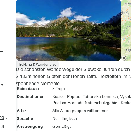
er
Trekking & Wanderreise
Die schönsten Wanderwege der Slowakei führen durch 
2.433m hohen Gipfeln der Hohen Tatra. Holzleitern im 
spannende Momente.
es
Reisedauer
8 Tage
Destinationen
Kosice
, Poprad
, Tatranska Lomnica
, Vysok
Prielom Hornadu Naturschutzgebiet
, Krak
n
Alter
Alle Altersgruppen willkommen
nd
Sprache
Nur: Englisch
Anstrengung
Gemäßigt
 4