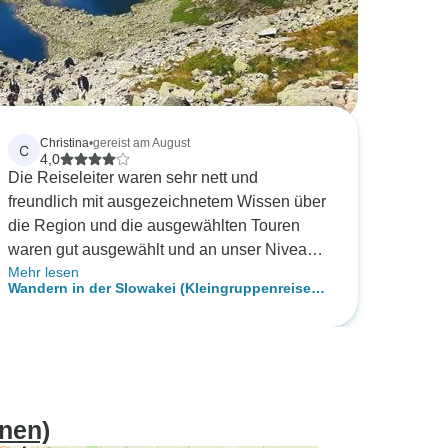
Christina
•
gereist am August
C
4,0
Die Reiseleiter waren sehr nett und
freundlich mit ausgezeichnetem Wissen über
die Region und die ausgewählten Touren
waren gut ausgewählt und an unser Niveau
Mehr lesen
angepasst. Die Unterkunft war recht einfach,
Wandern in der Slowakei (Kleingruppenreise
das Frühstück nicht so gut (und nicht allzu
max. 8 Personen)
gesund für Wanderer) in einem kleinen Dorf -
was auf der einen Seite authentisch war, aber
wenn man kein Auto hat, ist es etwas
schwieriger, sich am späteren
Nachmittag/Abend zu bewegen. Alles in
nen)
allem eine Erfahrung, die ich nicht missen