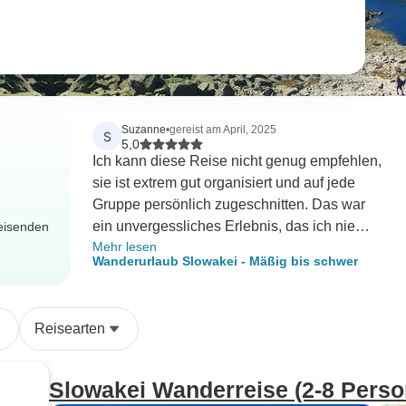
Suzanne
•
gereist am April, 2025
S
5,0
Ich kann diese Reise nicht genug empfehlen,
sie ist extrem gut organisiert und auf jede
Gruppe persönlich zugeschnitten. Das war
ein unvergessliches Erlebnis, das ich nie
Reisenden
Mehr lesen
vergessen werde! Alena und das Team von
Wanderurlaub Slowakei - Mäßig bis schwer
Tatra Escapes waren unglaublich!!! ????
liebe die Slowakei ???????? ❤️
Reisearten
Slowakei Wanderreise (2-8 Perso