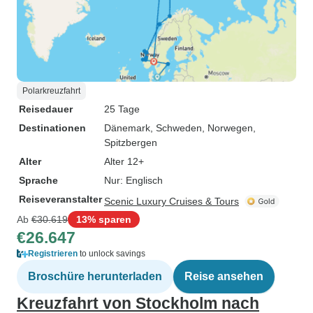
Polarkreuzfahrt
Reisedauer
25 Tage
Destinationen
Dänemark
, Schweden
, Norwegen
,
Spitzbergen
Alter
Alter 12+
Sprache
Nur: Englisch
Reiseveranstalter
Scenic Luxury Cruises & Tours
Ab
€30.619
13% sparen
€26.647
Registrieren
to unlock savings
Broschüre herunterladen
Reise ansehen
Kreuzfahrt von Stockholm nach