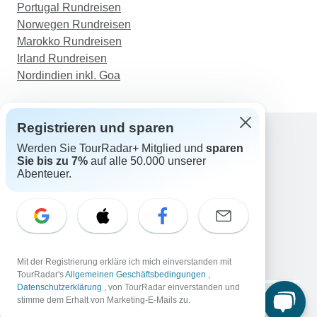
Portugal Rundreisen
Norwegen Rundreisen
Marokko Rundreisen
Irland Rundreisen
Nordindien inkl. Goa
Registrieren und sparen
Werden Sie TourRadar+ Mitglied und
sparen
Support
Sie bis zu 7%
auf alle 50.000 unserer
Kontakt
Abenteuer.
Deutschland +49 157 3599 5047
Österreich +43 720 116651
Schweiz +41 225 183 195
E-Mail: support@tourradar.com
Sprache auswählen
Mit der Registrierung erkläre ich mich einverstanden mit
EN
DE
ES
FR
NL
TourRadar's
Allgemeinen Geschäftsbedingungen
,
Datenschutzerklärung
, von TourRadar einverstanden und
Copyright © TourRadar. Alle Rechte vorbehalten.
stimme dem Erhalt von Marketing-E-Mails zu.
Impressum
Datenschutzerklärung
Cookies
AGB