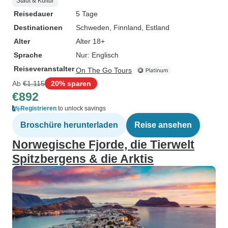
Stadt & Kultur
Reisedauer
5 Tage
Destinationen
Schweden
, Finnland
, Estland
Alter
Alter 18+
Sprache
Nur: Englisch
Reiseveranstalter
On The Go Tours
Ab
€1.115
20% sparen
€892
Registrieren
to unlock savings
Broschüre herunterladen
Reise ansehen
Norwegische Fjorde, die Tierwelt
Spitzbergens & die Arktis