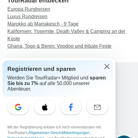
TourRadar entdecken
Europa Rundreisen
Luxus Rundreisen
Marokko ab Marrakesch - 9 Tage
Kalifornien: Yosemite, Death Valley & Camping an der
Küste
Ghana, Togo & Benin: Voodoo und tribale Feste
Registrieren und sparen
Werden Sie TourRadar+ Mitglied und
sparen
Support
Sie bis zu 7%
auf alle 50.000 unserer
Kontakt
Abenteuer.
Deutschland +49 157 3599 5047
Österreich +43 720 116651
Schweiz +41 225 183 195
E-Mail: support@tourradar.com
Sprache auswählen
Mit der Registrierung erkläre ich mich einverstanden mit
EN
DE
ES
FR
NL
TourRadar's
Allgemeinen Geschäftsbedingungen
,