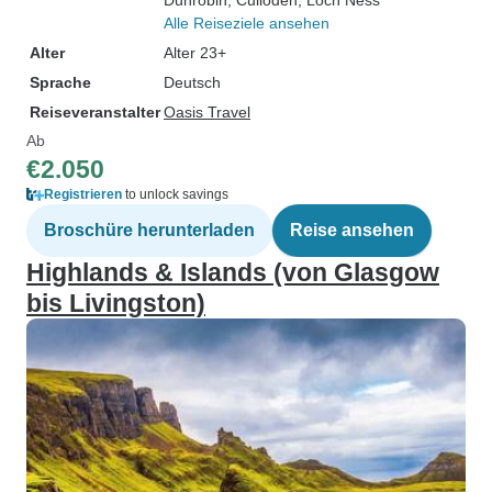
Dunrobin
, Culloden
, Loch Ness
Alle Reiseziele ansehen
Alter
Alter 23+
Sprache
Deutsch
Reiseveranstalter
Oasis Travel
Ab
€2.050
Registrieren
to unlock savings
Broschüre herunterladen
Reise ansehen
Highlands & Islands (von Glasgow
bis Livingston)