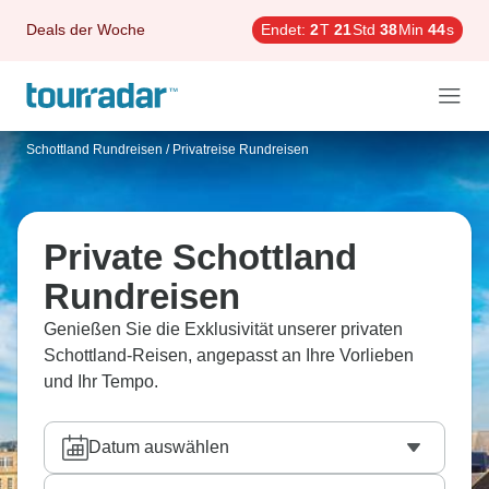
Deals der Woche
Endet:
2
T
21
Std
38
Min
43
s
Schottland Rundreisen
/
Privatreise Rundreisen
Private Schottland
Rundreisen
Genießen Sie die Exklusivität unserer privaten
Schottland-Reisen, angepasst an Ihre Vorlieben
und Ihr Tempo.
Datum auswählen