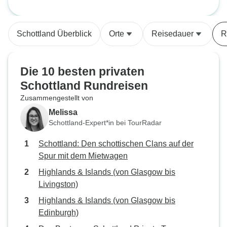
Einige Abholtermine mit Uber
waren zeitlich etwas stressig.
Ansonsten verlief die Reise gut.
Schottland Überblick
Orte
Reisedauer
R
Die 10 besten privaten
Schottland Rundreisen
Zusammengestellt von
Melissa
Schottland-Expert*in bei TourRadar
Schottland: Den schottischen Clans auf der
Spur mit dem Mietwagen
Highlands & Islands (von Glasgow bis
Livingston)
Highlands & Islands (von Glasgow bis
Edinburgh)