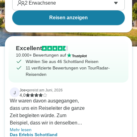
2
Erwachsene
Reisen anzeigen
Excellent
10.000+ Bewertungen auf
Wählen Sie aus 46 Schottland Reisen
11 verifizierte Bewertungen von TourRadar-
Reisenden
Joe
•
gereist am Juni, 2026
J
4,0
Wir waren davon ausgegangen,
dass uns ein Reiseleiter die ganze
Zeit begleiten würde. Zum
Beispiel, dass wir in denselben
Mehr lesen
Hotels übernachten würden usw.
Das Erlebis Schottland