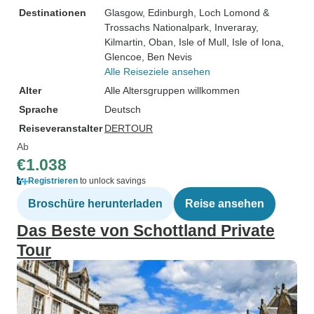
Destinationen
Glasgow
, Edinburgh
, Loch Lomond &
Trossachs Nationalpark
, Inveraray
,
Kilmartin
, Oban
, Isle of Mull
, Isle of Iona
,
Glencoe
, Ben Nevis
Alle Reiseziele ansehen
Alter
Alle Altersgruppen willkommen
Sprache
Deutsch
Reiseveranstalter
DERTOUR
Ab
€1.038
Registrieren
to unlock savings
Broschüre herunterladen
Reise ansehen
Das Beste von Schottland Private
Tour