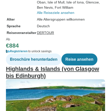
Oban
, Isle of Mull
, Isle of Iona
, Glencoe
,
Ben Nevis
, Fort William
Alle Reiseziele ansehen
Alter
Alle Altersgruppen willkommen
Sprache
Deutsch
Reiseveranstalter
DERTOUR
Ab
€884
Registrieren
to unlock savings
Broschüre herunterladen
Reise ansehen
Highlands & Islands (von Glasgow
bis Edinburgh)