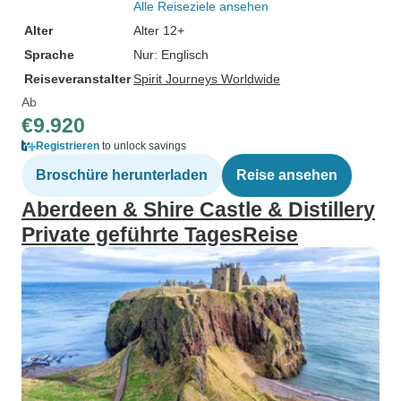
Alle Reiseziele ansehen
Alter
Alter 12+
Sprache
Nur: Englisch
Reiseveranstalter
Spirit Journeys Worldwide
Ab
€9.920
Registrieren
to unlock savings
Broschüre herunterladen
Reise ansehen
Aberdeen & Shire Castle & Distillery
Private geführte TagesReise