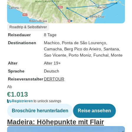
Roadtrip & Selbstfahrer
Reisedauer
8 Tage
Destinationen
Machico
, Ponta de São Lourenço
,
Camacha
, Berg Pico do Arieiro
, Santana
,
Sao Vicente
, Porto Moniz
, Funchal
, Monte
Alter
Alter 19+
Sprache
Deutsch
Reiseveranstalter
DERTOUR
Ab
€1.013
Registrieren
to unlock savings
Broschüre herunterladen
Reise ansehen
Madeira: Höhepunkte mit Flair