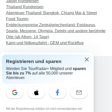
Japan Rundreisen
Thailand Rundreisen
Abenteuer Thailand: Bangkok, Chiang Mai & Street
Food Touren
Entdeckungsreise Zentralgriechenland: Epidaurus,
Sparta, Messene, Olympia, Delphi und andere berühmte
Orte (ab Athen, 14 Tage)
Kairo und Nilkreuzfahrt - GEM und Rückflug
Registrieren und sparen
Werden Sie TourRadar+ Mitglied und
sparen
Support
Sie bis zu 7%
auf alle 50.000 unserer
Kontakt
Abenteuer.
Deutschland +49 157 3599 5047
Österreich +43 720 116651
Schweiz +41 225 183 195
E-Mail: support@tourradar.com
Sprache auswählen
Mit der Registrierung erkläre ich mich einverstanden mit
EN
DE
ES
FR
NL