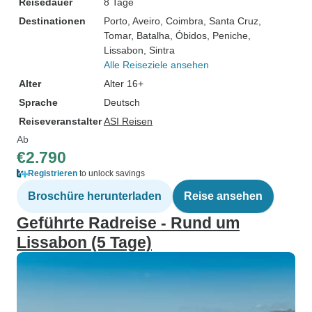
Reisedauer
8 Tage
Destinationen
Porto
, Aveiro
, Coimbra
, Santa Cruz
,
Tomar
, Batalha
, Óbidos
, Peniche
,
Lissabon
, Sintra
Alle Reiseziele ansehen
Alter
Alter 16+
Sprache
Deutsch
Reiseveranstalter
ASI Reisen
Ab
€2.790
Registrieren
to unlock savings
Broschüre herunterladen
Reise ansehen
Geführte Radreise - Rund um
Lissabon (5 Tage)