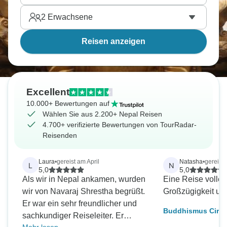
2
Erwachsene
Reisen anzeigen
Excellent
10.000+ Bewertungen auf
Wählen Sie aus 2.200+ Nepal Reisen
4.700+ verifizierte Bewertungen von TourRadar-
Reisenden
Laura
•
gereist am April
Natasha
•
gereist
L
N
5,0
5,0
Als wir in Nepal ankamen, wurden
Eine Reise voller
wir von Navaraj Shrestha begrüßt.
Großzügigkeit un
Er war ein sehr freundlicher und
Buddhismus Circui
sachkundiger Reiseleiter. Er