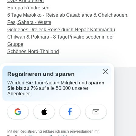
USA Rundreisen
Europa Rundreisen
6 Tage Marokko - Reise ab Casablanca & Chefchaouen,
Fes, Sahara - Wüste
Goldenes Dreieck Reise durch Nepal: Kathmandu,
Chitwan & Pokhara - 8 TagePrivatreiseoder in der
Gruppe
Schönes Nord-Thailand
Registrieren und sparen
Werden Sie TourRadar+ Mitglied und
sparen
Support
Sie bis zu 7%
auf alle 50.000 unserer
Kontakt
Abenteuer.
Deutschland +49 157 3599 5047
Österreich +43 720 116651
Schweiz +41 225 183 195
E-Mail: support@tourradar.com
Sprache auswählen
Mit der Registrierung erkläre ich mich einverstanden mit
EN
DE
ES
FR
NL