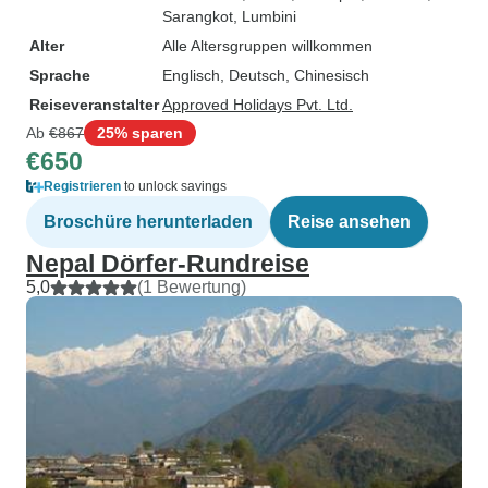
Sarangkot
, Lumbini
Alter
Alle Altersgruppen willkommen
Sprache
Englisch, Deutsch, Chinesisch
Reiseveranstalter
Approved Holidays Pvt. Ltd.
Ab
€867
25% sparen
€650
Registrieren
to unlock savings
Broschüre herunterladen
Reise ansehen
Nepal Dörfer-Rundreise
5,0
(1 Bewertung)