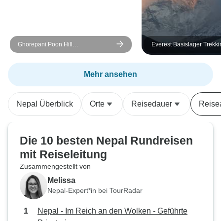
bereits 1 Stunde unterwegs waren.
Die Straße war sehr staubig und
er wollte die Klimaanlage nicht
einschalten.
Ghorepani Poon Hill
Everest Basislager Trekki
Sonnenaufgang Trekking Tour
Mehr ansehen
Nepal Überblick
Orte
Reisedauer
Reise
Die 10 besten Nepal Rundreisen
mit Reiseleitung
Zusammengestellt von
Melissa
Nepal-Expert*in bei TourRadar
Nepal - Im Reich an den Wolken - Geführte