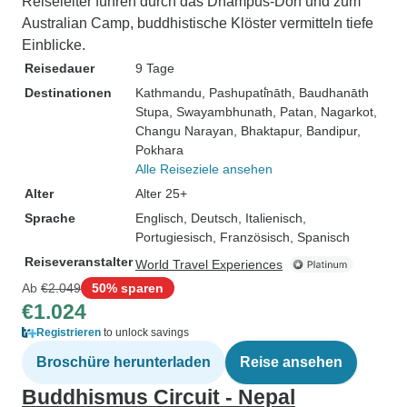
Reiseleiter führen durch das Dhampus-Dorf und zum
Australian Camp, buddhistische Klöster vermitteln tiefe
Einblicke.
Reisedauer
9 Tage
Destinationen
Kathmandu
, Pashupati̇̄nāth
, Baudhanāth
Stupa
, Swayambhunath
, Patan
, Nagarkot
,
Changu Narayan
, Bhaktapur
, Bandipur
,
Pokhara
Alle Reiseziele ansehen
Alter
Alter 25+
Sprache
Englisch, Deutsch, Italienisch,
Portugiesisch, Französisch, Spanisch
Reiseveranstalter
World Travel Experiences
Ab
€2.049
50% sparen
€1.024
Registrieren
to unlock savings
Broschüre herunterladen
Reise ansehen
Buddhismus Circuit - Nepal