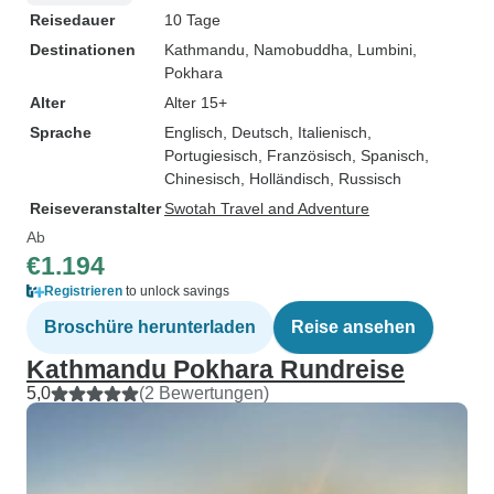
Reisedauer
10 Tage
Destinationen
Kathmandu
, Namobuddha
, Lumbini
,
Pokhara
Alter
Alter 15+
Sprache
Englisch, Deutsch, Italienisch,
Portugiesisch, Französisch, Spanisch,
Chinesisch, Holländisch, Russisch
Reiseveranstalter
Swotah Travel and Adventure
Ab
€1.194
Registrieren
to unlock savings
Broschüre herunterladen
Reise ansehen
Kathmandu Pokhara Rundreise
5,0
(2 Bewertungen)