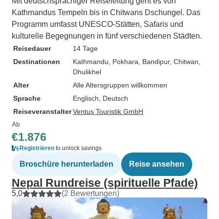
Mit deutschsprachiger Reiseleitung geht es von
Kathmandus Tempeln bis in Chitwans Dschungel. Das
Programm umfasst UNESCO-Stätten, Safaris und
kulturelle Begegnungen in fünf verschiedenen Städten.
Reisedauer
14 Tage
Destinationen
Kathmandu
, Pokhara
, Bandipur
, Chitwan
,
Dhulikhel
Alter
Alle Altersgruppen willkommen
Sprache
Englisch, Deutsch
Reiseveranstalter
Ventus Touristik GmbH
Ab
€1.876
Registrieren
to unlock savings
Broschüre herunterladen
Reise ansehen
Nepal Rundreise (spirituelle Pfade)
5,0
(2 Bewertungen)