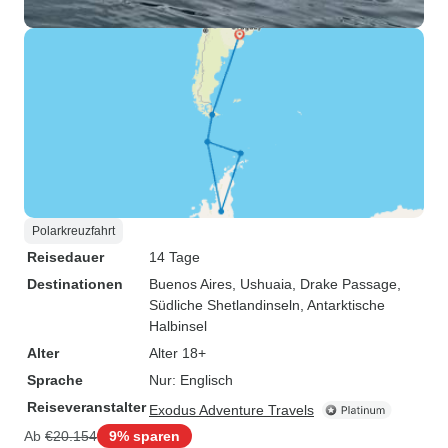
Polarkreuzfahrt
Reisedauer
14 Tage
Destinationen
Buenos Aires
, Ushuaia
, Drake Passage
,
Südliche Shetlandinseln
, Antarktische
Halbinsel
Alter
Alter 18+
Sprache
Nur: Englisch
Reiseveranstalter
Exodus Adventure Travels
Ab
€20.154
9% sparen