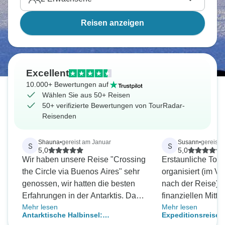
Reisen anzeigen
Excellent
10.000+ Bewertungen auf
Wählen Sie aus 50+ Reisen
50+ verifizierte Bewertungen von TourRadar-
Reisenden
Shauna
•
gereist am Januar
Susann
•
gereist 
S
S
5,0
5,0
Wir haben unsere Reise "Crossing
Erstaunliche Tour,
the Circle via Buenos Aires" sehr
organisiert (im V
genossen, wir hatten die besten
nach der Reise).
Erfahrungen in der Antarktis. Das
finanziellen Mitte
Mehr lesen
Mehr lesen
Serviceteam und das
unbedingt mitfah
Antarktische Halbinsel:
Expeditionsreise i
Expeditionsteam sind sehr
Adventures war ei