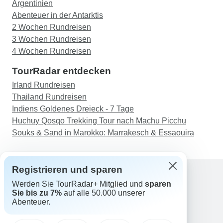
Argentinien
Abenteuer in der Antarktis
2 Wochen Rundreisen
3 Wochen Rundreisen
4 Wochen Rundreisen
TourRadar entdecken
Irland Rundreisen
Thailand Rundreisen
Indiens Goldenes Dreieck - 7 Tage
Huchuy Qosqo Trekking Tour nach Machu Picchu
Souks & Sand in Marokko: Marrakesch & Essaouira
Registrieren und sparen
Werden Sie TourRadar+ Mitglied und
sparen
Support
Sie bis zu 7%
auf alle 50.000 unserer
Kontakt
Abenteuer.
Deutschland +49 157 3599 5047
Österreich +43 720 116651