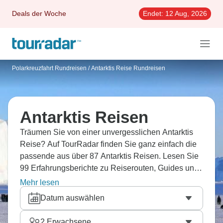
Deals der Woche
Endet:
12 Aug, 2026
Polarkreuzfahrt Rundreisen
/
Antarktis Reise Rundreisen
Antarktis Reisen
Träumen Sie von einer unvergesslichen Antarktis
Reise? Auf TourRadar finden Sie ganz einfach die
passende aus über 87 Antarktis Reisen. Lesen Sie
99 Erfahrungsberichte zu Reiserouten, Guides und
Unterkünften. Ganz einfach online und jetzt auch
Mehr lesen
flexibel buchen.
Datum auswählen
2
Erwachsene