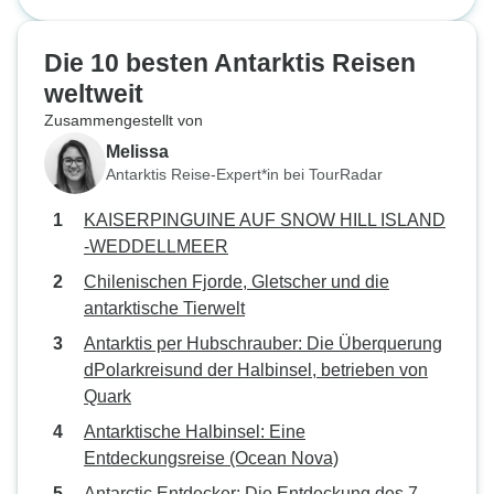
Überquerung des Kreises,
professionell. Wir haben einen
Wahl als Reisever
kleinen Kritikpunkt, der auf dem
Mitarbeiter waren
Die 10 besten Antarktis Reisen
ursprünglichen Plan steht, dass
uns die Schönhei
weltweit
wir den Feuerland-Nationalpark
Einzigartigkeit de
Zusammengestellt von
besuchen sollten und nicht die
Kontinents zu zei
Stadtrundfahrt in Ushuaia, als wir
Melissa
am letzten Tag unserer Reise nach
Antarktis Reise-Expert*in bei TourRadar
Ushuaia zurückkamen. Alles
KAISERPINGUINE AUF SNOW HILL ISLAND
andere ist ausgezeichnet.
-WEDDELLMEER
Chilenischen Fjorde, Gletscher und die
antarktische Tierwelt
Antarktis per Hubschrauber: Die Überquerung
dPolarkreisund der Halbinsel, betrieben von
Quark
Antarktische Halbinsel: Eine
Entdeckungsreise (Ocean Nova)
Antarctic Entdecker: Die Entdeckung des 7.