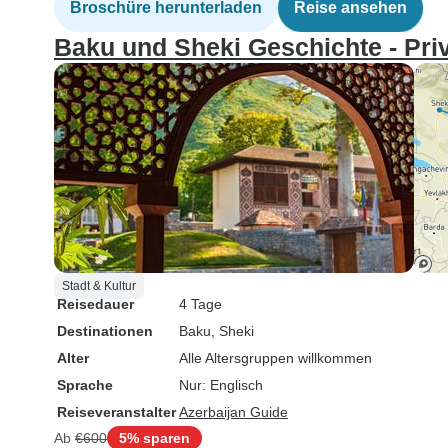
Broschüre herunterladen
Reise ansehen
Baku und Sheki Geschichte - Priv
Stadt & Kultur
Reisedauer
4 Tage
Destinationen
Baku
, Sheki
Alter
Alle Altersgruppen willkommen
Sprache
Nur: Englisch
Reiseveranstalter
Azerbaijan Guide
Ab
€600
5% sparen