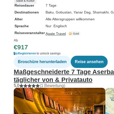
Stadt & Kultur
Reisedauer
7 Tage
Destinationen
Baku
, Gobustan
, Yanar Dag
, Shamakhi
, G
Alter
Alle Altersgruppen willkommen
Sprache
Nur: Englisch
Reiseveranstalter
Agate Travel
Ab
€917
Registrieren
to unlock savings
Broschüre herunterladen
Reise ansehen
Maßgeschneiderte 7 Tage Aserba
täglicher von & Privatauto
5,0
(1 Bewertung)