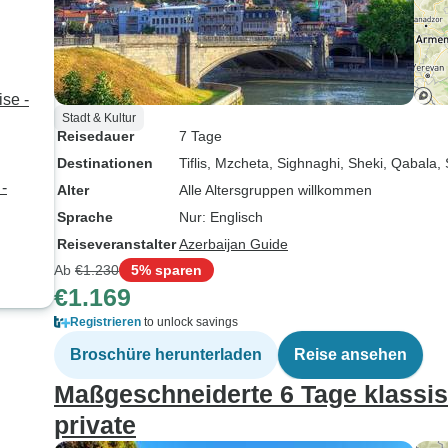
se -
Stadt & Kultur
Reisedauer
7 Tage
Destinationen
Tiflis
, Mzcheta
, Sighnaghi
, Sheki
, Qabala
,
-
Alter
Alle Altersgruppen willkommen
Sprache
Nur: Englisch
Reiseveranstalter
Azerbaijan Guide
Ab
€1.230
5% sparen
€1.169
Registrieren
to unlock savings
Broschüre herunterladen
Reise ansehen
Maßgeschneiderte 6 Tage klassis
private