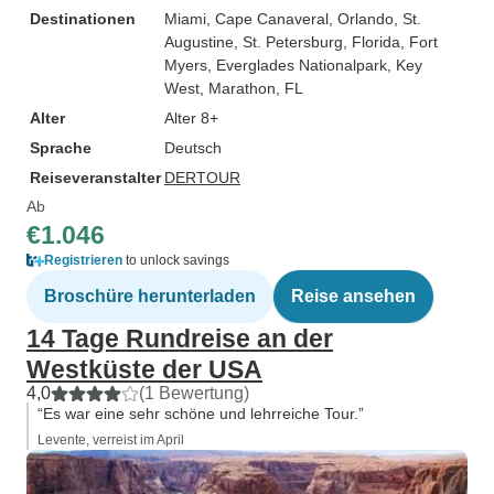
Destinationen
Miami
, Cape Canaveral
, Orlando
, St.
Augustine
, St. Petersburg, Florida
, Fort
Myers
, Everglades Nationalpark
, Key
West
, Marathon, FL
Alter
Alter 8+
Sprache
Deutsch
Reiseveranstalter
DERTOUR
Ab
€1.046
Registrieren
to unlock savings
Broschüre herunterladen
Reise ansehen
14 Tage Rundreise an der
Westküste der USA
4,0
(1 Bewertung)
“Es war eine sehr schöne und lehrreiche Tour.”
Levente, verreist im April