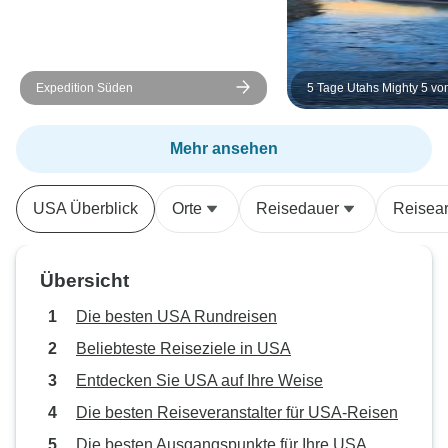
fragen Sie nach Hogan. Er wird
Dank für diese w
diese Reise mit Sicherheit zu
Erfahrung.
einem unvergesslichen Erlebnis
Expedition Süden
5 Tage Utahs Mighty 5 vo
machen.
Vegas aus
Mehr ansehen
USA Überblick
Orte
Reisedauer
Reisear
Übersicht
Die besten USA Rundreisen
Beliebteste Reiseziele in USA
Entdecken Sie USA auf Ihre Weise
Die besten Reiseveranstalter für USA-Reisen
Die besten Ausgangspunkte für Ihre USA