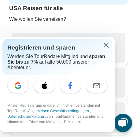
USA Reisen für alle
Wie wollen Sie verreisen?
Registrieren und sparen
Gruppe
811 Rundreisen in USA
Werden Sie TourRadar+ Mitglied und
sparen
Sie bis zu 7%
auf alle 50.000 unserer
Abenteuer.
Kleingruppe
277 Rundreisen in USA
Mit der Registrierung erkläre ich mich einverstanden mit
TourRadar's
Allgemeinen Geschäftsbedingungen
,
Datenschutzerklärung
, von TourRadar einverstanden und
Privatreise / Personalisiert
stimme dem Erhalt von Marketing-E-Mails zu.
59 Rundreisen in USA