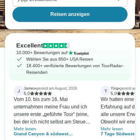
Reisen anzeigen
Excellent
10.000+ Bewertungen auf
Wählen Sie aus 850+ USA Reisen
18.400+ verifizierte Bewertungen von TourRadar-
Reisenden
James
•
gereist am August, 2026
Ying
•
gereist am 
J
Y
5,0
5,0
Vom 10. bis zum 16. Mai
Wir hatten eine fa
unternahmen meine Frau und ich
Erfahrung auf dies
unsere erste „geführte Tour“ (eine,
alle unsere Erwar
bei der ich nicht selbst am Steuer
Obwohl wir erwart
Mehr lesen
Mehr lesen
saß) und erlebten die
gut sein würde, z
Grand Canyon & südwest
7 Tage Südwest-N
atemberaubendsten Landschaften
uns dieselbe Tour