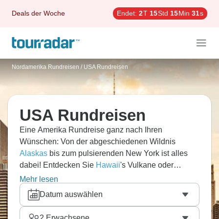
Deals der Woche
Endet:
2
T
15
Std
15
Min
29
s
Nordamerika Rundreisen
/
USA Rundreisen
USA Rundreisen
Eine Amerika Rundreise ganz nach Ihren
Wünschen: Von der abgeschiedenen Wildnis
Alaskas
bis zum pulsierenden New York ist alles
dabei! Entdecken Sie
Hawaii
's Vulkane oder
bestaunen Sie den
Grand Canyon
. Eine USA
Mehr lesen
Rundreise ist immer ein tolles Abenteuer, egal ob
Datum auswählen
eine Tour an der
Westküste
oder eine
Mietwagenrundreise entlang der Route 66.
2
Erwachsene