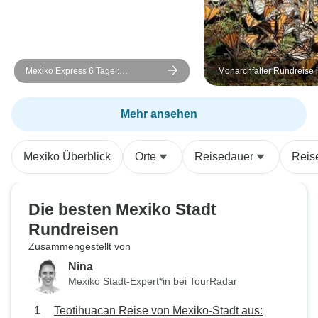
Mexiko Express 6 Tage :
Monarchfalter Rundreise 
Teotihuacan, Xochimilco &
verborgene Juwelen
Mehr ansehen
Mexiko Überblick
Orte
Reisedauer
Reis
Die besten Mexiko Stadt
Rundreisen
Zusammengestellt von
Nina
Mexiko Stadt-Expert*in bei TourRadar
Teotihuacan Reise von Mexiko-Stadt aus: