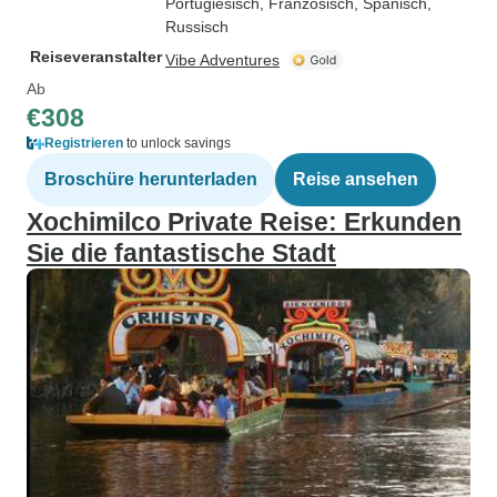
Portugiesisch, Französisch, Spanisch,
Russisch
Reiseveranstalter
Vibe Adventures
Ab
€308
Registrieren
to unlock savings
Broschüre herunterladen
Reise ansehen
Xochimilco Private Reise: Erkunden
Sie die fantastische Stadt