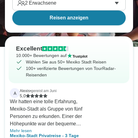
2
Erwachsene
Reisen anzeigen
Excellent
10.000+ Bewertungen auf
Wählen Sie aus 50+ Mexiko Stadt Reisen
100+ verifizierte Bewertungen von TourRadar-
Reisenden
Alexis
•
gereist am Juni
A
5,0
Wir hatten eine tolle Erfahrung,
Mexiko-Stadt als Gruppe von fünf
Personen zu erkunden. Einer der
Höhepunkte war der bequeme
Mehr lesen
Abhol- und Bringservice an
Mexiko-Stadt Privatreise - 3 Tage