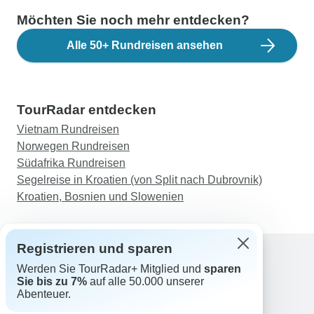
Möchten Sie noch mehr entdecken?
Alle 50+ Rundreisen ansehen
TourRadar entdecken
Vietnam Rundreisen
Norwegen Rundreisen
Südafrika Rundreisen
Segelreise in Kroatien (von Split nach Dubrovnik)
Kroatien, Bosnien und Slowenien
Registrieren und sparen
Werden Sie TourRadar+ Mitglied und
sparen
Support
Sie bis zu 7%
auf alle 50.000 unserer
Kontakt
Abenteuer.
Deutschland +49 157 3599 5047