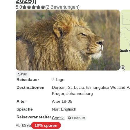
2025))
5,0
(2 Bewertungen)
Safari
Reisedauer
7 Tage
Destinationen
Durban
, St. Lucia
, Isimangaliso Wetland P
Kruger
, Johannesburg
Alter
Alter 18-35
Sprache
Nur: Englisch
Reiseveranstalter
Contiki
Ab
€995
10% sparen