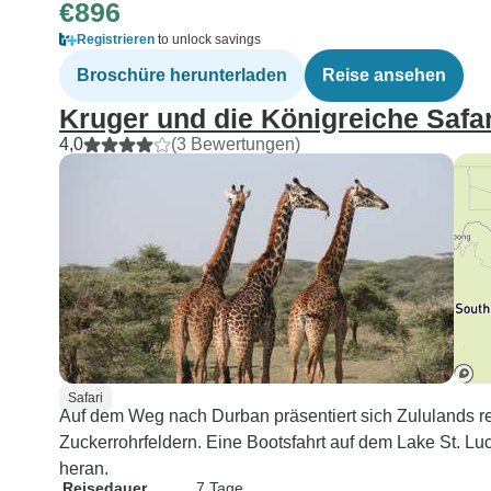
€896
Registrieren
to unlock savings
Broschüre herunterladen
Reise ansehen
Kruger und die Königreiche Safar
4,0
(3 Bewertungen)
Safari
Auf dem Weg nach Durban präsentiert sich Zululands rei
Zuckerrohrfeldern. Eine Bootsfahrt auf dem Lake St. Luc
heran.
Reisedauer
7 Tage