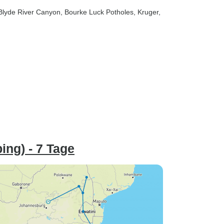
 Blyde River Canyon
, Bourke Luck Potholes
, Kruger
,
ing) - 7 Tage