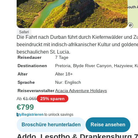
Safari
Die Fahrt nach Durban führt durch Kiefernwälder und Z
beeindruckt mit indisch-afrikanischer Kultur und gold
beschaulichen St. Lucia.
Reisedauer
7 Tage
Destinationen
Pretoria
, Blyde River Canyon
, Hazyview
, K
Alter
Alter 18+
Sprache
Nur: Englisch
Reiseveranstalter
Acacia Adventure Holidays
Ab
€1.065
25% sparen
€799
Registrieren
to unlock savings
Broschüre herunterladen
Reise ansehen
Addo, Lesotho & Drankensburg 7