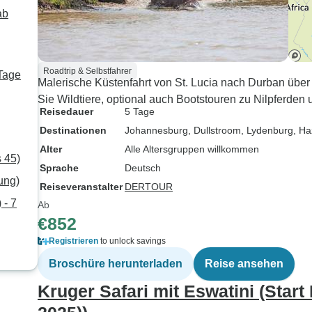
ab
Roadtrip & Selbstfahrer
 Tage
Malerische Küstenfahrt von St. Lucia nach Durban über
Sie Wildtiere, optional auch Bootstouren zu Nilpferden
Reisedauer
5 Tage
Destinationen
Johannesburg
, Dullstroom
, Lydenburg
, Ha
Alter
Alle Altersgruppen willkommen
s 45)
Sprache
Deutsch
ung)
Reiseveranstalter
DERTOUR
 - 7
Ab
€852
Registrieren
to unlock savings
Broschüre herunterladen
Reise ansehen
Kruger Safari mit Eswatini (Star