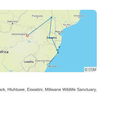
ark
, Hluhluwe
, Eswatini
, Mlilwane Wildlife Sanctuary
,