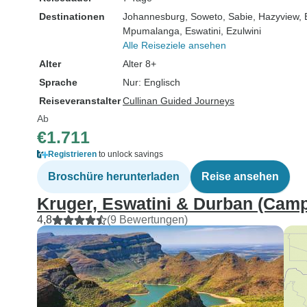
Destinationen
Johannesburg
, Soweto
, Sabie
, Hazyview
,
Mpumalanga
, Eswatini
, Ezulwini
Alle Reiseziele ansehen
Alter
Alter 8+
Sprache
Nur: Englisch
Reiseveranstalter
Cullinan Guided Journeys
Ab
€1.711
Registrieren
to unlock savings
Broschüre herunterladen
Reise ansehen
Kruger, Eswatini & Durban (Camp
4,8
(9 Bewertungen)