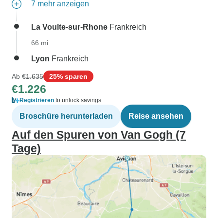
7 mehr anzeigen
La Voulte-sur-Rhone
Frankreich
66 mi
Lyon
Frankreich
Ab
€1.635
25% sparen
€1.226
Registrieren
to unlock savings
Broschüre herunterladen
Reise ansehen
Auf den Spuren von Van Gogh (7
Tage)