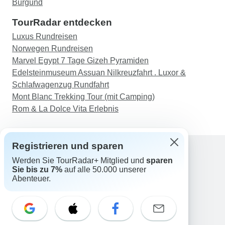
Burgund
TourRadar entdecken
Luxus Rundreisen
Norwegen Rundreisen
Marvel Egypt 7 Tage Gizeh Pyramiden
Edelsteinmuseum Assuan Nilkreuzfahrt . Luxor &
Schlafwagenzug Rundfahrt
Mont Blanc Trekking Tour (mit Camping)
Rom & La Dolce Vita Erlebnis
Registrieren und sparen
Werden Sie TourRadar+ Mitglied und
sparen
Support
Sie bis zu 7%
auf alle 50.000 unserer
Kontakt
Abenteuer.
Deutschland +49 157 3599 5047
Österreich +43 720 116651
Schweiz +41 225 183 195
E-Mail: support@tourradar.com