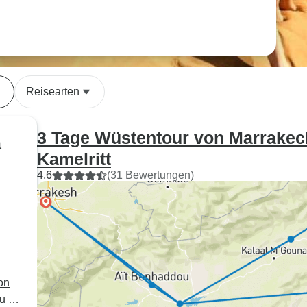
Reisearten
3 Tage Wüstentour von Marrakec
a
Kamelritt
4,6
(31 Bewertungen)
on
u &