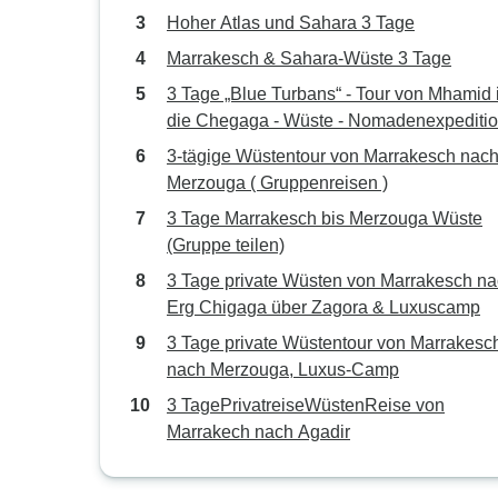
Merzouga
Hoher Atlas und Sahara 3 Tage
Marrakesch & Sahara-Wüste 3 Tage
3 Tage „Blue Turbans“ - Tour von Mhamid 
die Chegaga - Wüste - Nomadenexpeditio
den Dünen des Erg Chegaga
3-tägige Wüstentour von Marrakesch nac
Merzouga ( Gruppenreisen )
3 Tage Marrakesch bis Merzouga Wüste
(Gruppe teilen)
3 Tage private Wüsten von Marrakesch n
Erg Chigaga über Zagora & Luxuscamp
3 Tage private Wüstentour von Marrakesc
nach Merzouga, Luxus-Camp
3 TagePrivatreiseWüstenReise von
Marrakech nach Agadir