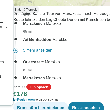
Natur & Tierwelt
Dreitägige Sahara-Tour von Marrakesch nach Merzouga
Route führt zu den Erg Chebbi Dünen mit Kamelritten 
in
Marrakesch
Marokko
n zu
65 mi
h
Ait Benhaddou
Marokko
5 mehr anzeigen
ach
Ouarzazate
Marokko
81 mi
h
Marrakesch
Marokko
Ab
€200
11% sparen
€178
Registrieren
to unlock savings
Broschüre herunterladen
Reise ansehen