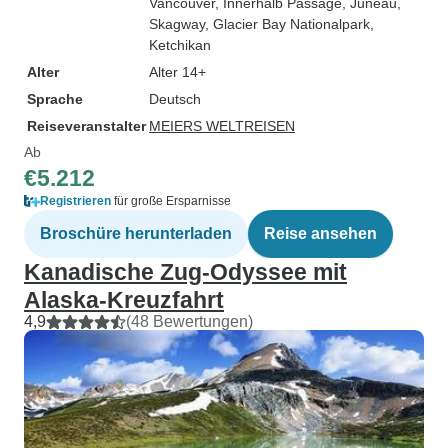
Vancouver
, Innerhalb Passage
, Juneau
,
Skagway
, Glacier Bay Nationalpark
,
Ketchikan
Alter
Alter 14+
Sprache
Deutsch
Reiseveranstalter
MEIERS WELTREISEN
Ab
€5.212
Registrieren
für große Ersparnisse
Broschüre herunterladen
Reise ansehen
Kanadische Zug-Odyssee mit
Alaska-Kreuzfahrt
4,9
(48 Bewertungen)