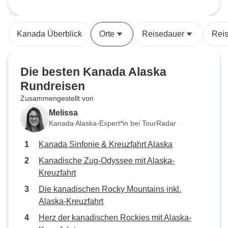
ausgezeichnet und das Essen
Alaska-Kreuzfahrt
inkl. Alaska-Kreuz
sehr gut. An der Organisation und
den besuchten Orten gab es nichts
Kanada Überblick
Orte
Reisedauer
Reis
auszusetzen. Das Preis-
Leistungs-Verhältnis der
Unterkünfte war erstklassig. Die
Die besten Kanada Alaska
Alaska-Reise war genau richtig,
Rundreisen
abgesehen davon, dass die
Zusammengestellt von
Ausflüge teuer und nicht
besonders inspirierend waren. Wir
Melissa
haben uns zweimal dafür
Kanada Alaska-Expert*in bei TourRadar
entschieden, unsere Ausflüge
Kanada Sinfonie & Kreuzfahrt Alaska
selbst zu organisieren; dadurch
haben wir Geld gespart und
Kanadische Zug-Odyssee mit Alaska-
konnten dem Gedränge der
Kreuzfahrt
Reisegruppen an den
Die kanadischen Rocky Mountains inkl.
Anlegestellen entgehen.
Alaska-Kreuzfahrt
Herz der kanadischen Rockies mit Alaska-