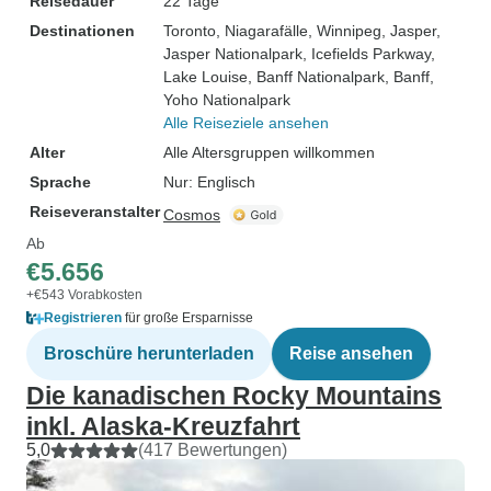
Reisedauer
22 Tage
Destinationen
Toronto
, Niagarafälle
, Winnipeg
, Jasper
,
Jasper Nationalpark
, Icefields Parkway
,
Lake Louise
, Banff Nationalpark
, Banff
,
Yoho Nationalpark
Alle Reiseziele ansehen
Alter
Alle Altersgruppen willkommen
Sprache
Nur: Englisch
Reiseveranstalter
Cosmos
Ab
€5.656
+€543 Vorabkosten
Registrieren
für große Ersparnisse
Broschüre herunterladen
Reise ansehen
Die kanadischen Rocky Mountains
inkl. Alaska-Kreuzfahrt
5,0
(417 Bewertungen)