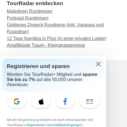
TourRadar entdecken
Malediven Rundreisen
Portugal Rundreisen
Goldenes Dreieck Rundreise (inkl. Varanasi und
Rajasthan)
12 Tage Namibia in Plus (in einer privaten Lodge)
Amalfiküste Traum - Kleingruppenreise
Registrieren und sparen
Werden Sie TourRadar+ Mitglied und
sparen
Support
Sie bis zu 7%
auf alle 50.000 unserer
Kontakt
Abenteuer.
Deutschland +49 157 3599 5047
Österreich +43 720 116651
Schweiz +41 225 183 195
E-Mail: support@tourradar.com
Sprache auswählen
Mit der Registrierung erkläre ich mich einverstanden mit
EN
DE
ES
FR
NL
TourRadar's
Allgemeinen Geschäftsbedingungen
,