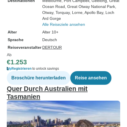
Destinationen
Melbourne
, Port Campbell
, Geelong
, Great
Ocean Road
, Great Otway National Park
,
Otway
, Torquay
, Lorne
, Apollo Bay
, Loch
Ard Gorge
Alle Reiseziele ansehen
Alter
Alter 10+
Sprache
Deutsch
Reiseveranstalter
DERTOUR
Ab
€1.253
Registrieren
to unlock savings
Broschüre herunterladen
Reise ansehen
Quer Durch Australien mit
Tasmanien