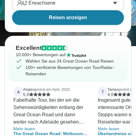
2
Erwachsene
Reisen anzeigen
Excellent
10.000+ Bewertungen auf
Wählen Sie aus 34 Great Ocean Road Reisen
100+ verifizierte Bewertungen von TourRadar-
Reisenden
Angie
•
gereist am April, 2026
Tania
•
gereist am 
A
T
5,0
4,0
Fabelhafte Tour, bei der wir die
Insgesamt gute Re
Sehenswürdigkeiten entlang der
interessante Orte
Great Ocean Road und dann
Stopps waren etwas 
weiter nach Adelaide gesehen
Reiseleiter war gu
Mehr lesen
Mehr lesen
haben. Unser Reiseleiter, Jens,
hilfreich. Einige der Orte, an denen
The Great Ocean Road: Melbourne -
Überlandreise vo