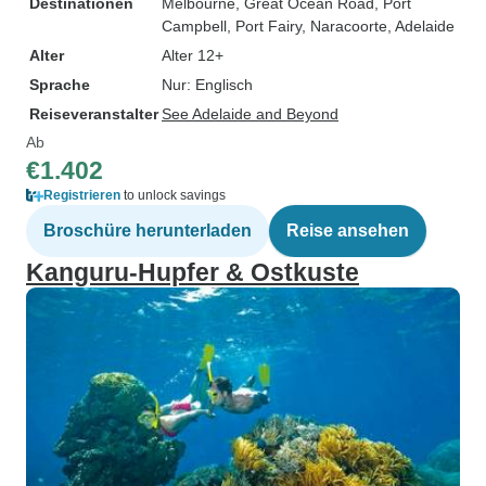
Destinationen
Melbourne
, Great Ocean Road
, Port
Campbell
, Port Fairy
, Naracoorte
, Adelaide
Alter
Alter 12+
Sprache
Nur: Englisch
Reiseveranstalter
See Adelaide and Beyond
Ab
€1.402
Registrieren
to unlock savings
Broschüre herunterladen
Reise ansehen
Kanguru-Hupfer & Ostkuste