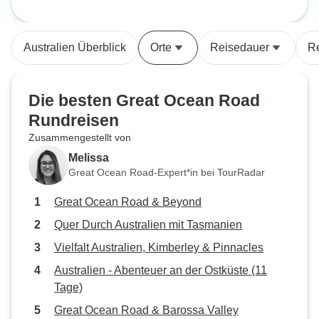
war brillant; sehr sachkundig,
man essen kann, 
Adelaide (4 Tage, 3 Nächte)
Adelaide (mit Unte
freundlich und mit viel Sinn für
sein. Insgesamt u
Humor! Wir haben an vielen
Vielen Dank an S
Australien Überblick
Orte
Reisedauer
Re
verschiedenen Orten angehalten,
um die erstaunlichen
Landschaften,
Die besten Great Ocean Road
Sehenswürdigkeiten und die Flora
Rundreisen
und Fauna zu sehen. Wir haben
Zusammengestellt von
auch eine Reihe anderer Stopps
eingelegt, darunter einen Besuch
Melissa
der Naracoorte-Höhlen, einige
Great Ocean Road-Expert*in bei TourRadar
Weingüter und einen Garten in
Great Ocean Road & Beyond
einem Erdloch! Die in der Tour
enthaltenen Frühstücke und
Quer Durch Australien mit Tasmanien
Mittagessen waren alle sehr gut.
Vielfalt Australien, Kimberley & Pinnacles
Wir haben unsere 4 Tage auf
Australien - Abenteuer an der Ostküste (11
dieser Tour sehr genossen und
Tage)
können sie nur empfehlen.
Great Ocean Road & Barossa Valley