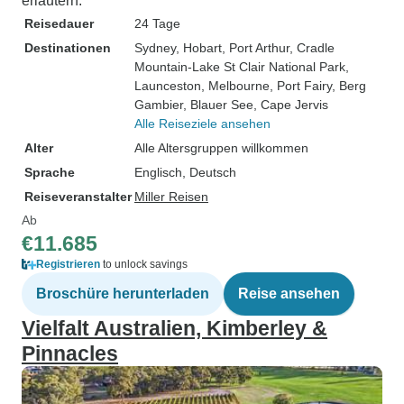
erläutern.
Reisedauer
24 Tage
Destinationen
Sydney
, Hobart
, Port Arthur
, Cradle
Mountain-Lake St Clair National Park
,
Launceston
, Melbourne
, Port Fairy
, Berg
Gambier
, Blauer See
, Cape Jervis
Alle Reiseziele ansehen
Alter
Alle Altersgruppen willkommen
Sprache
Englisch, Deutsch
Reiseveranstalter
Miller Reisen
Ab
€11.685
Registrieren
to unlock savings
Broschüre herunterladen
Reise ansehen
Vielfalt Australien, Kimberley &
Pinnacles