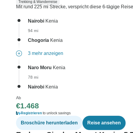
Trekking & Wanderreise
Mit rund 225 mi Strecke, verspricht diese 6-tägige Rei
Nairobi
Kenia
94 mi
Chogoria
Kenia
3 mehr anzeigen
Naro Moru
Kenia
78 mi
Nairobi
Kenia
Ab
€1.468
Registrieren
to unlock savings
Broschüre herunterladen
Reise ansehen