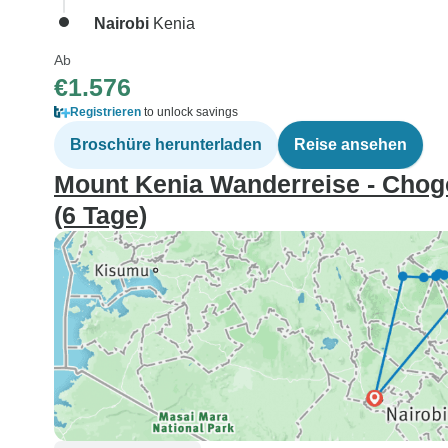
Nairobi
Kenia
Ab
€1.576
Registrieren
to unlock savings
Broschüre herunterladen
Reise ansehen
Mount Kenia Wanderreise - Chog
(6 Tage)