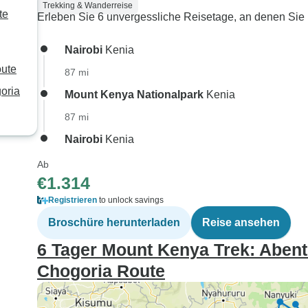
Trekking & Wanderreise
te
Erleben Sie 6 unvergessliche Reisetage, an denen Sie 
Nairobi
Kenia
oute
87 mi
oria
Mount Kenya Nationalpark
Kenia
87 mi
Nairobi
Kenia
Ab
€1.314
Registrieren
to unlock savings
Broschüre herunterladen
Reise ansehen
6 Tager Mount Kenya Trek: Aben
Chogoria Route