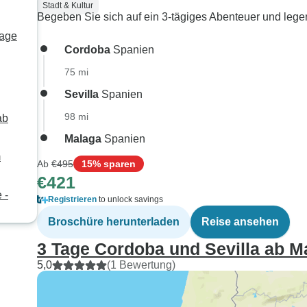
Stadt & Kultur
Begeben Sie sich auf ein 3-tägiges Abenteuer und lege
Tage
Cordoba
Spanien
75 mi
Sevilla
Spanien
98 mi
ab
Malaga
Spanien
m
Ab
€495
15% sparen
€421
 -
Registrieren
to unlock savings
Broschüre herunterladen
Reise ansehen
3 Tage Cordoba und Sevilla ab M
5,0
(1 Bewertung)