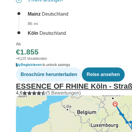
Mainz
Deutschland
86 mi
Köln
Deutschland
Ab
€1.855
+€125 Vorabkosten
Registrieren
to unlock savings
Broschüre herunterladen
Reise ansehen
ESSENCE OF RHINE Köln - Straßb
4,6
(5 Bewertungen)