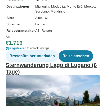
Reisedauer
10 Tage
Destinationen
Miglieglia
, Medeglia
, Monte Brè
, Morcote
,
Serpiano
, Mendrisio
Alter
Alter 16+
Sprache
Deutsch
Reiseveranstalter
ASI Reisen
Ab
€1.716
Registrieren
to unlock savings
Broschüre herunterladen
Reise ansehen
Sternwanderung Lago di Lugano (6
Tage)