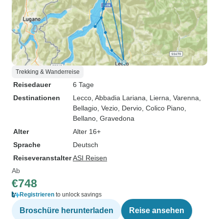
Trekking & Wanderreise
Reisedauer
6 Tage
Destinationen
Lecco
, Abbadia Lariana
, Lierna
, Varenna
,
Bellagio
, Vezio
, Dervio
, Colico Piano
,
Bellano
, Gravedona
Alter
Alter 16+
Sprache
Deutsch
Reiseveranstalter
ASI Reisen
Ab
€748
Registrieren
to unlock savings
Broschüre herunterladen
Reise ansehen