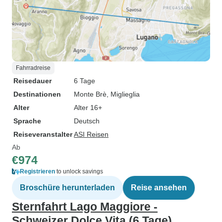
Fahrradreise
Reisedauer
6 Tage
Destinationen
Monte Brè
, Miglieglia
Alter
Alter 16+
Sprache
Deutsch
Reiseveranstalter
ASI Reisen
Ab
€974
Registrieren
to unlock savings
Broschüre herunterladen
Reise ansehen
Sternfahrt Lago Maggiore -
Schweizer Dolce Vita (6 Tage)