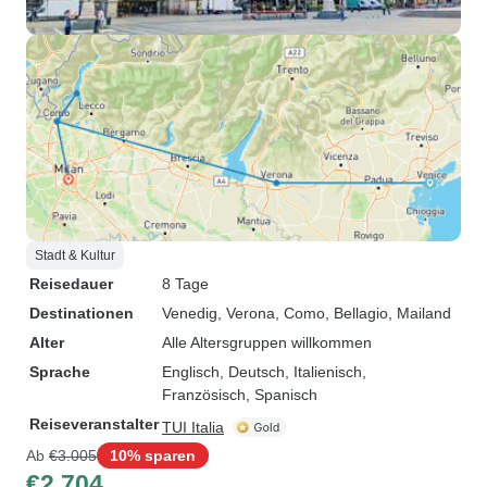
Stadt & Kultur
Reisedauer
8 Tage
Destinationen
Venedig
, Verona
, Como
, Bellagio
, Mailand
Alter
Alle Altersgruppen willkommen
Sprache
Englisch, Deutsch, Italienisch,
Französisch, Spanisch
Reiseveranstalter
TUI Italia
Ab
€3.005
10% sparen
€2.704