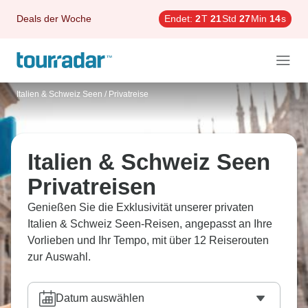
Deals der Woche
Endet:
2
T
21
Std
27
Min
12
s
Italien & Schweiz Seen
/
Privatreise
Italien & Schweiz Seen
Privatreisen
Genießen Sie die Exklusivität unserer privaten
Italien & Schweiz Seen-Reisen, angepasst an Ihre
Vorlieben und Ihr Tempo, mit über 12 Reiserouten
zur Auswahl.
Datum auswählen