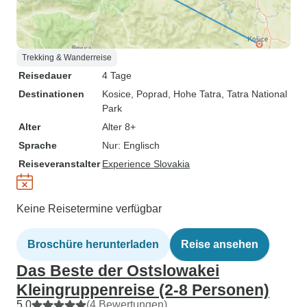
Trekking & Wanderreise
Reisedauer
4 Tage
Destinationen
Kosice
, Poprad
, Hohe Tatra
, Tatra National
Park
Alter
Alter 8+
Sprache
Nur: Englisch
Reiseveranstalter
Experience Slovakia
Keine Reisetermine verfügbar
Broschüre herunterladen
Reise ansehen
Das Beste der Ostslowakei
Kleingruppenreise (2-8 Personen)
5,0
(4 Bewertungen)