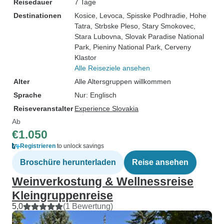
Reisedauer
7 Tage
Destinationen
Kosice
, Levoca
, Spisske Podhradie
, Hohe
Tatra
, Strbske Pleso
, Stary Smokovec
,
Stara Lubovna
, Slovak Paradise National
Park
, Pieniny National Park
, Cerveny
Klastor
Alle Reiseziele ansehen
Alter
Alle Altersgruppen willkommen
Sprache
Nur: Englisch
Reiseveranstalter
Experience Slovakia
Ab
€1.050
Registrieren
to unlock savings
Broschüre herunterladen
Reise ansehen
Weinverkostung & Wellnessreise
Kleingruppenreise
5,0
(1 Bewertung)