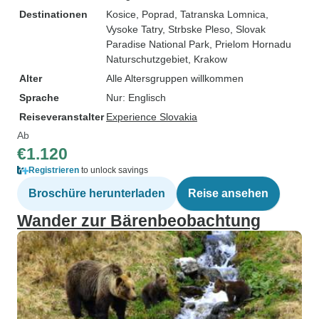
Destinationen
Kosice
, Poprad
, Tatranska Lomnica
,
Vysoke Tatry
, Strbske Pleso
, Slovak
Paradise National Park
, Prielom Hornadu
Naturschutzgebiet
, Krakow
Alter
Alle Altersgruppen willkommen
Sprache
Nur: Englisch
Reiseveranstalter
Experience Slovakia
Ab
€1.120
Registrieren
to unlock savings
Broschüre herunterladen
Reise ansehen
Wander zur Bärenbeobachtung