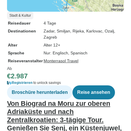
Stadt & Kultur
Reisedauer
4 Tage
Destinationen
Zadar
, Smiljan
, Rijeka
, Karlovac
, Ozalj
,
Zagreb
Alter
Alter 12+
Sprache
Nur: Englisch, Spanisch
Reiseveranstalter
Monterrasol Travel
Ab
€2.987
Registrieren
to unlock savings
Broschüre herunterladen
Reise ansehen
Von Biograd na Moru zur oberen
Adriaküste und nach
Zentralkroatien: 3-tägige Tour.
Genießen Sie Senj, ein Küstenjuwel,