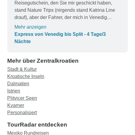
Reisegutschein, den Sie mir geschickt haben,
stand Nature Trips (nirgends stand Katrina Line
drauf), aber der Fahrer, der mich in Venedig
abgeholt hat, war von Katrina Line 2. Das Hotel in
Mehr anzeigen
Opatija konnte mich zunächst nicht ausfindig
Express von Venedig bis Split - 4 Tage/3
machen und hatte keine Ahnung, wer Tour Radar
Nächte
oder Nature Trips war. Wieder einmal war ich Teil
der Katrina Line Gruppe, von der ich nichts
Mehr über Zentralkroatien
wusste, und die Reservierung, für die sie mich
gebucht hatten, wurde für den 11. September im
Stadt & Kultur
Jahr 2020 und nicht 2019 vorgenommen. 3. Der
Kroatische Inseln
Reiseleiter, der mich von den Plitvicer Seen
Dalmatien
abgeholt hat, war zwar sehr nett, wusste aber
Istrien
nicht, dass ich Teil der Gruppe war. Sie hätten
Plitvicer Seen
mich besser informieren sollen, zu welcher
Kvarner
Reisegruppe ich gehörte, so dass sie zu jedem
Personalisiert
Zeitpunkt wussten, zu wem ich gehörte und dies
TourRadar entdecken
mit Ihren Reisepartnern kommunizierten. Ich war
Mexiko Rundreisen
allein unterwegs und hatte niemanden, an den