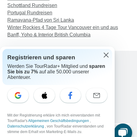
Schottland Rundreisen
ich mich wenden konnte. Der Grund, warum ich
Portugal Rundreisen
bei Ihnen gebucht habe, war, dass ich mich nicht
Ramayana-Pfad von Sri Lanka
so sehr um meine Reise- und
Winter Rockies 4 Tage Tour Vancouver ein und aus
Unterbringungsvorkehrungen kümmern musste,
Banff, Yoho & Interior British Columbia
und da haben Sie versagt. Ich wäre besser dran
gewesen, wenn ich alles selbst gebucht hätte.
Allerdings waren alle Reiseleiter sehr nett und
Registrieren und sparen
ausgezeichnet.
Werden Sie TourRadar+ Mitglied und
sparen
Support
Sie bis zu 7%
auf alle 50.000 unserer
Kontakt
Abenteuer.
Deutschland +49 157 3599 5047
Österreich +43 720 116651
Schweiz +41 225 183 195
E-Mail: support@tourradar.com
Sprache auswählen
Mit der Registrierung erkläre ich mich einverstanden mit
EN
DE
ES
FR
NL
TourRadar's
Allgemeinen Geschäftsbedingungen
,
Datenschutzerklärung
, von TourRadar einverstanden und
Copyright © TourRadar. Alle Rechte vorbehalten.
stimme dem Erhalt von Marketing-E-Mails zu.
Impressum
Datenschutzerklärung
Cookies
AGB