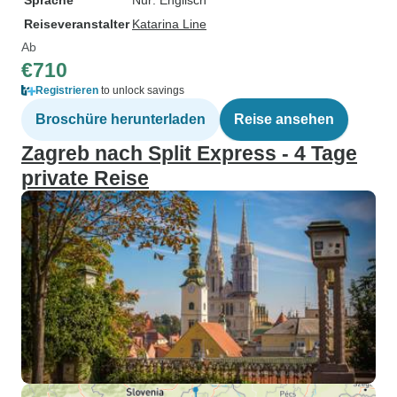
Sprache
Nur: Englisch
Reiseveranstalter
Katarina Line
Ab
€710
Registrieren
to unlock savings
Broschüre herunterladen
Reise ansehen
Zagreb nach Split Express - 4 Tage
private Reise