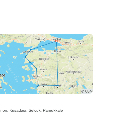
amon
, Kusadası
, Selcuk
, Pamukkale