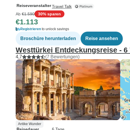
Reiseveranstalter
Travel Talk
Ab
€1.590
30% sparen
€1.113
Registrieren
to unlock savings
Broschüre herunterladen
Reise ansehen
Westtürkei Entdeckungsreise - 6
4,7
(7 Bewertungen)
Antike Wunder
Reisedauer
6 Tage