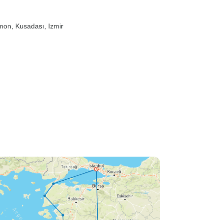
amon
, Kusadası
, Izmir