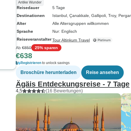
Antike Wunder
Reisedauer
5 Tage
Destinationen
Istanbul
, Çanakkale
, Gallipoli
, Troy
, Perg
Alter
Alle Altersgruppen willkommen
Sprache
Nur: Englisch
Reiseveranstalter
Tour Altinkum Travel
Ab
€850
25% sparen
€638
Registrieren
to unlock savings
Broschüre herunterladen
Reise ansehen
Ägäis Entdeckungsreise - 7 Tage
4,5
(16 Bewertungen)