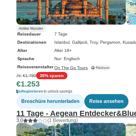
Antike Wunder
Reisedauer
7 Tage
Destinationen
Istanbul
, Gallipoli
, Troy
, Pergamon
, Kusad
Alter
Alter 18+
Sprache
Nur: Englisch
Reiseveranstalter
On The Go Tours
Ab
€1.790
30% sparen
€1.253
Registrieren
to unlock savings
Broschüre herunterladen
Reise ansehen
11 Tage - Aegean Entdecker&Blu
3,0
(1 Bewertung)