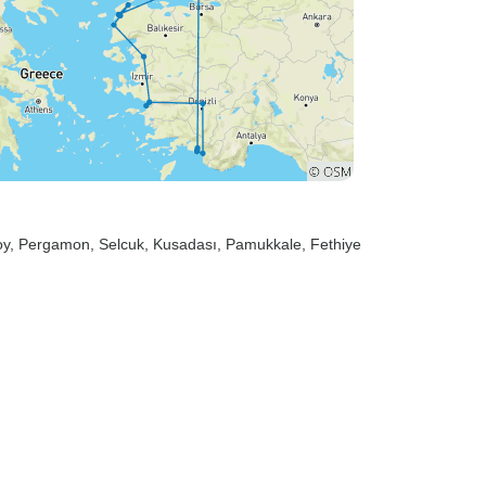
oy
, Pergamon
, Selcuk
, Kusadası
, Pamukkale
, Fethiye