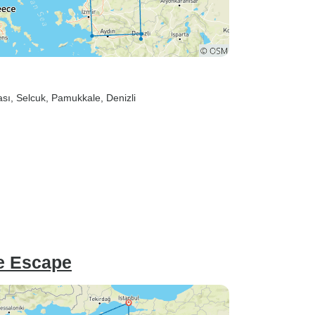
ası
, Selcuk
, Pamukkale
, Denizli
e Escape