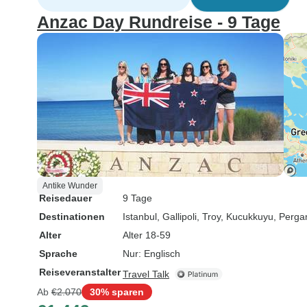
Anzac Day Rundreise - 9 Tage
Antike Wunder
Reisedauer
9 Tage
Destinationen
Istanbul
, Gallipoli
, Troy
, Kucukkuyu
, Perg
Alter
Alter 18-59
Sprache
Nur: Englisch
Reiseveranstalter
Travel Talk
Ab
€2.070
30% sparen