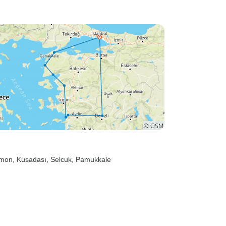
amon
, Kusadası
, Selcuk
, Pamukkale