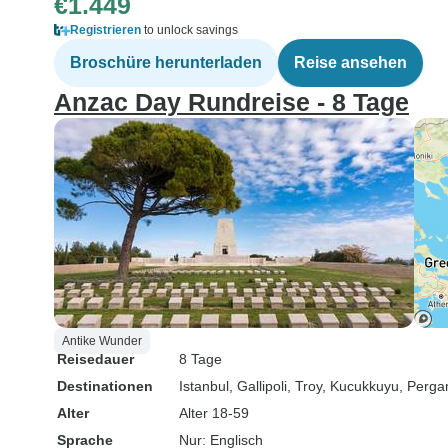
€1.449
Registrieren
to unlock savings
Broschüre herunterladen
Reise ansehen
Anzac Day Rundreise - 8 Tage
Antike Wunder
Reisedauer
8 Tage
Destinationen
Istanbul
, Gallipoli
, Troy
, Kucukkuyu
, Perg
Alter
Alter 18-59
Sprache
Nur: Englisch