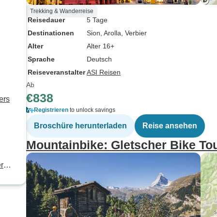
Trekking & Wanderreise
Reisedauer
5 Tage
Destinationen
Sion
, Arolla
, Verbier
Alter
Alter 16+
Sprache
Deutsch
Reiseveranstalter
ASI Reisen
Ab
€838
ers
Registrieren
to unlock savings
Broschüre herunterladen
Reise ansehen
Mountainbike: Gletscher Bike To
r