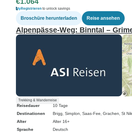
€1.064
Registrieren
to unlock savings
Broschüre herunterladen
Reise ansehen
Alpenpässe-Weg: Binntal – Grime
Trekking & Wanderreise
Reisedauer
10 Tage
Destinationen
Brigg
, Simplon
, Saas-Fee
, Grachen
, St Ni
Alter
Alter 16+
Sprache
Deutsch