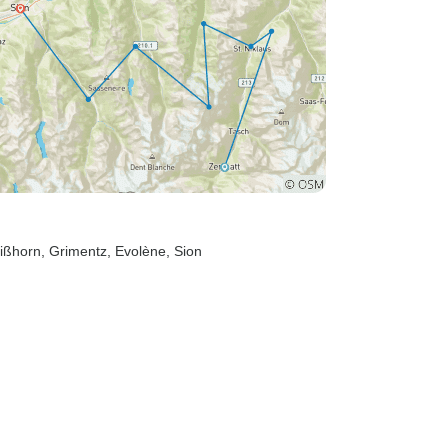
ißhorn
, Grimentz
, Evolène
, Sion