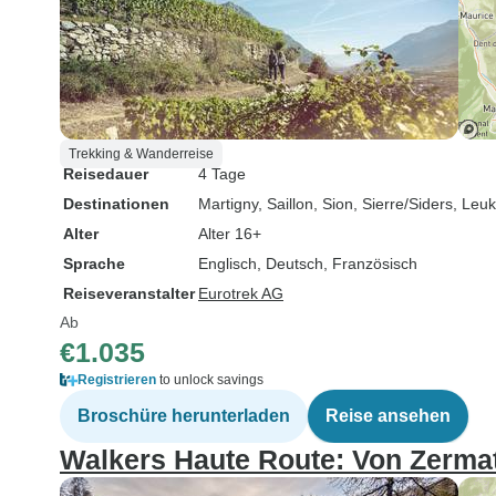
Trekking & Wanderreise
Reisedauer
4 Tage
Destinationen
Martigny
, Saillon
, Sion
, Sierre/Siders
, Leuk
Alter
Alter 16+
Sprache
Englisch, Deutsch, Französisch
Reiseveranstalter
Eurotrek AG
Ab
€1.035
Registrieren
to unlock savings
Broschüre herunterladen
Reise ansehen
Walkers Haute Route: Von Zermatt