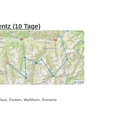
ntz (10 Tage)
klaus
, Gruben
, Weißhorn
, Grimentz