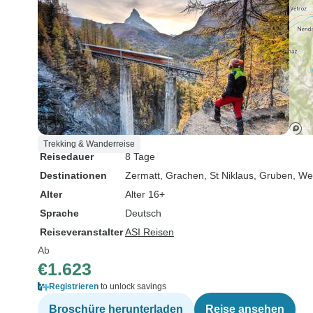
Trekking & Wanderreise
Reisedauer
8 Tage
Destinationen
Zermatt
, Grachen
, St Niklaus
, Gruben
, We
Alter
Alter 16+
Sprache
Deutsch
Reiseveranstalter
ASI Reisen
Ab
€1.623
Registrieren
to unlock savings
Broschüre herunterladen
Reise ansehen