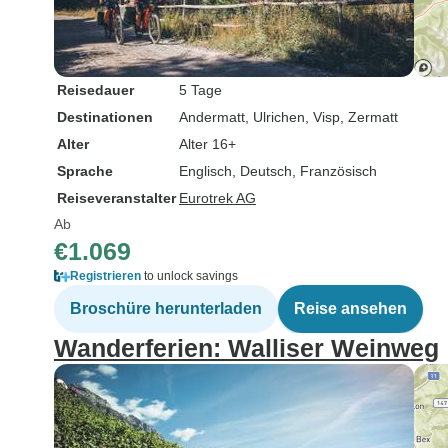
Reisedauer
5 Tage
Destinationen
Andermatt
, Ulrichen
, Visp
, Zermatt
Alter
Alter 16+
Sprache
Englisch, Deutsch, Französisch
Reiseveranstalter
Eurotrek AG
Ab
€1.069
Registrieren
to unlock savings
Broschüre herunterladen
Reise ansehen
Wanderferien: Walliser Weinweg