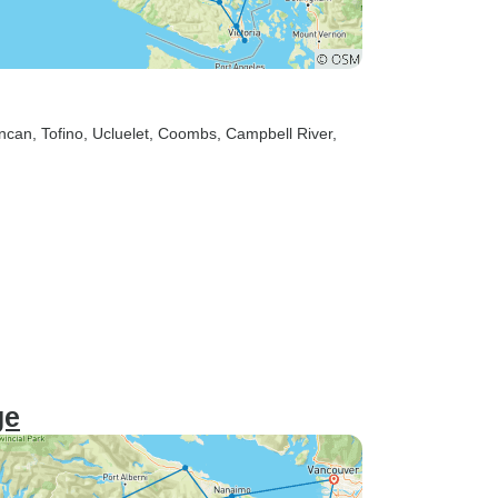
uncan
, Tofino
, Ucluelet
, Coombs
, Campbell River
,
ge