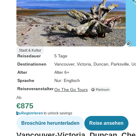
Stadt & Kultur
Reisedauer
5 Tage
Destinationen
Vancouver
, Victoria
, Duncan
, Parksville
, U
Alter
Alter 6+
Sprache
Nur: Englisch
Reiseveranstalter
On The Go Tours
Ab
€875
Registrieren
to unlock savings
Broschüre herunterladen
Reise ansehen
Vancouver-Victoria, Duncan, Che