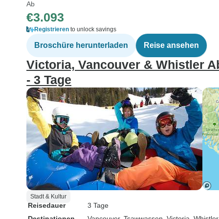
Ab
€3.093
Registrieren
to unlock savings
Broschüre herunterladen
Reise ansehen
Victoria, Vancouver & Whistler A
- 3 Tage
Stadt & Kultur
Reisedauer
3 Tage
Destinationen
Vancouver
, Tsawwassen
, Victoria
, Whistler