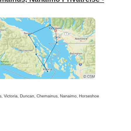
s
, Victoria
, Duncan
, Chemainus
, Nanaimo
, Horseshoe