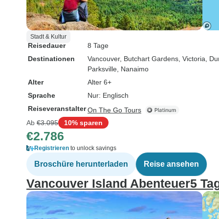
Stadt & Kultur
Reisedauer
8 Tage
Destinationen
Vancouver
, Butchart Gardens
, Victoria
, D
Parksville
, Nanaimo
Alter
Alter 6+
Sprache
Nur: Englisch
Reiseveranstalter
On The Go Tours
Ab
€3.095
10% sparen
€2.786
Registrieren
to unlock savings
Broschüre herunterladen
Reise ansehen
Vancouver Island Abenteuer5 Ta