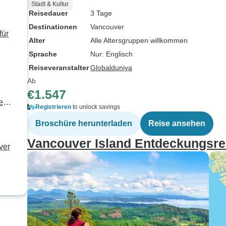
Stadt & Kultur
Reisedauer
3 Tage
Destinationen
Vancouver
für
Alter
Alle Altersgruppen willkommen
Sprache
Nur: Englisch
Reiseveranstalter
Globalduniya
Ab
€1.547
e
Registrieren
to unlock savings
Broschüre herunterladen
Reise ansehen
Vancouver Island Entdeckungsre
ver