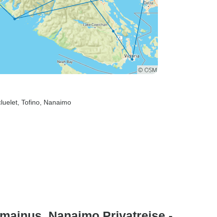
cluelet
, Tofino
, Nanaimo
mainus, Nanaimo Privatreise -