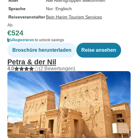
Alter
Alle Altersgruppen willkommen
Sprache
Nur: Englisch
Reiseveranstalter
Bein Harim Tourism Services
Ab
€524
Registrieren
to unlock savings
Broschüre herunterladen
Reise ansehen
Petra & der Nil
4,0
(2 Bewertungen)