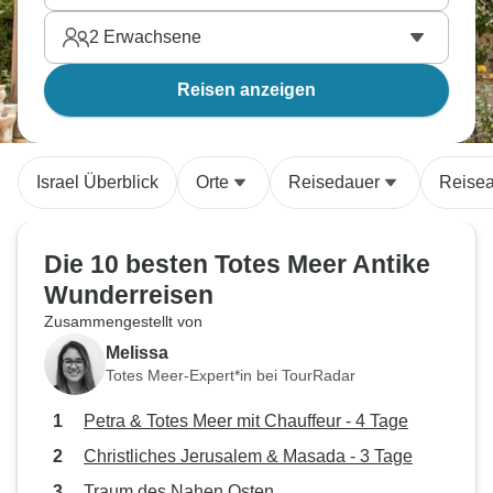
2
Erwachsene
Reisen anzeigen
Israel Überblick
Orte
Reisedauer
Reisea
Die 10 besten Totes Meer Antike
Wunderreisen
Zusammengestellt von
Melissa
Totes Meer-Expert*in bei TourRadar
Petra & Totes Meer mit Chauffeur - 4 Tage
Christliches Jerusalem & Masada - 3 Tage
Traum des Nahen Osten