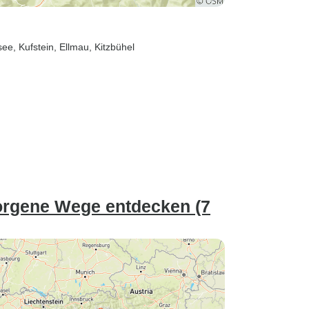
see
, Kufstein
, Ellmau
, Kitzbühel
orgene Wege entdecken (7