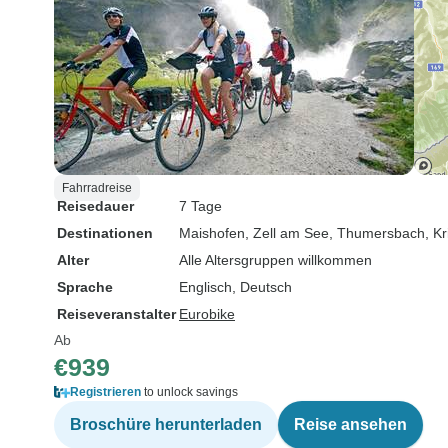
Fahrradreise
Reisedauer
7 Tage
Destinationen
Maishofen
, Zell am See
, Thumersbach
, K
Alter
Alle Altersgruppen willkommen
Sprache
Englisch, Deutsch
Reiseveranstalter
Eurobike
Ab
€939
Registrieren
to unlock savings
Broschüre herunterladen
Reise ansehen