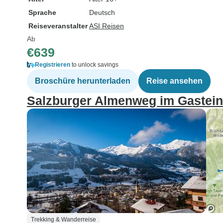
Sprache
Deutsch
Reiseveranstalter
ASI Reisen
Ab
€639
Registrieren
to unlock savings
Broschüre herunterladen
Reise ansehen
Salzburger Almenweg im Gasteine
Trekking & Wanderreise