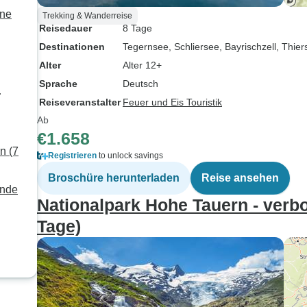
one
Trekking & Wanderreise
Reisedauer
8 Tage
Destinationen
Tegernsee
, Schliersee
, Bayrischzell
, Thier
Alter
Alter 12+
Sprache
Deutsch
Reiseveranstalter
Feuer und Eis Touristik
Ab
€1.658
n (7
Registrieren
to unlock savings
Broschüre herunterladen
Reise ansehen
ende
Nationalpark Hohe Tauern - verb
Tage)