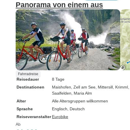
Panorama von einem aus
Fahrradreise
Reisedauer
8 Tage
Destinationen
Maishofen
, Zell am See
, Mittersill
, Krimml
Saalfelden
, Maria Alm
Alter
Alle Altersgruppen willkommen
Sprache
Englisch, Deutsch
Reiseveranstalter
Eurobike
Ab