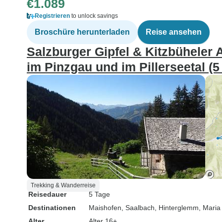
€1.089
Registrieren
to unlock savings
Broschüre herunterladen
Reise ansehen
Salzburger Gipfel & Kitzbüheler
im Pinzgau und im Pillerseetal (5
Trekking & Wanderreise
Reisedauer
5 Tage
Destinationen
Maishofen
, Saalbach
, Hinterglemm
, Maria
Alter
Alter 16+