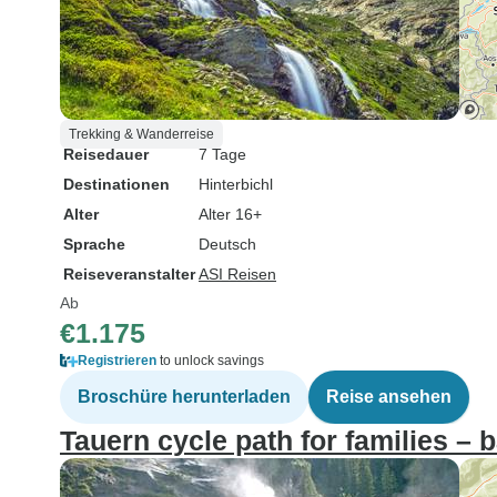
Trekking & Wanderreise
Reisedauer
7 Tage
Destinationen
Hinterbichl
Alter
Alter 16+
Sprache
Deutsch
Reiseveranstalter
ASI Reisen
Ab
€1.175
Registrieren
to unlock savings
Broschüre herunterladen
Reise ansehen
Tauern cycle path for families – 